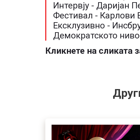
Интервју - Даријан П
Фестивал - Карлови 
Ексклузивно - Инсбру
Демократското ниво 
Кликнете на сликата з
Друг