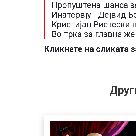
Пропуштена шанса з
Инатервју - Дејвид 
Кристијан Ристески 
Во трка за главна же
Кликнете на сликата з
Друг