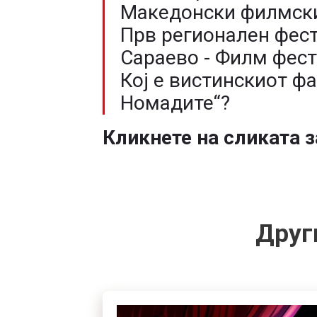
Македонски филмски
Прв регионален фес
Сараево - Филм фес
Кој е вистинскиот фа
Номадите“?
Кликнете на сликата з
Друг