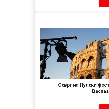
Осврт на Пулски фес
Веспаз