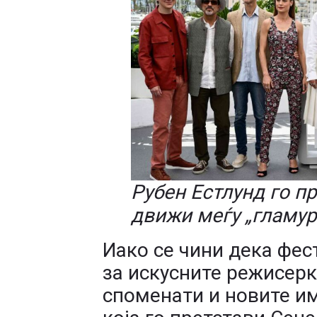
Рубен Естлунд го п
движи меѓу „гламур
Иако се чини дека фес
за искусните режисерки
споменати и новите им