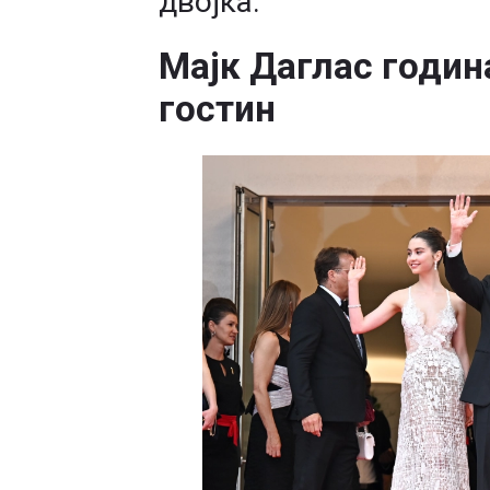
двојка.
Мајк Даглас годин
гостин