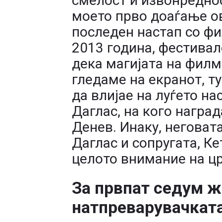
смелост и извонредно
моето прво доаѓање ов
последен настап со фи
2013 година, фестива
дека магијата на филм
гледаме на екранот, т
да влијае на луѓето на
Даглас, на кого наград
Денев. Инаку, неговат
Даглас и сопругата, К
целото внимание на ц
За првпат седум ж
натпреварувачкат