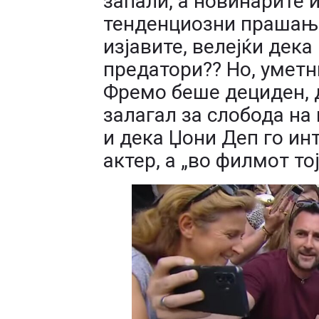
запали, а новинарите 
тенденциозни прашања
изјавите, велејќи дек
предатори?? Но, умет
Фремо беше дециден, д
залагал за слобода на
и дека Џони Деп го ин
актер, а „во филмот то