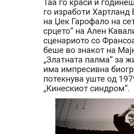
Таа го краси и године
го изработи Хартланд 
на Џек Гарофало на се
срцето“ на Ален Кавал
сценариото со Франсоаз
беше во знакот на Мајк
„Златната палма“ за ж
има импресивна биогра
потекнува уште од 197
„Кинескиот синдром“.