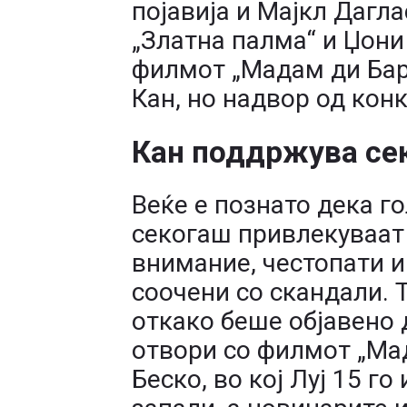
појавија и Мајкл Дагла
„Златна палма“ и Џони
филмот „Мадам ди Бари
Кан, но надвор од конк
Кан поддржува се
Веќе е познато дека г
секогаш привлекуваат
внимание, честопати и
соочени со скандали. Т
откако беше објавено 
отвори со филмот „Ма
Беско, во кој Луј 15 г