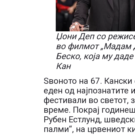
Џони Деп со режисе
во филмот „Мадам 
Беско, која му дад
Кан
Ѕвоното на 67. Кански 
еден од најпознатите
фестивали во светот, 
време. Покрај годинеш
Рубен Естлунд, шведск
палми“, на црвениот к