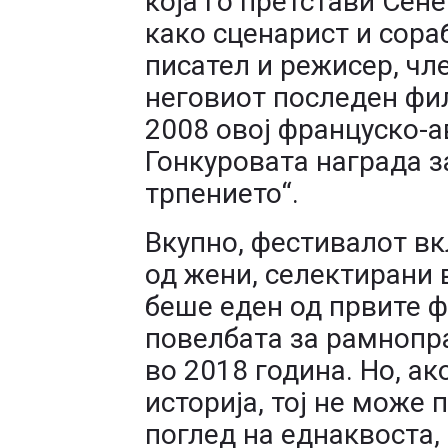
која го претстави Сен
како сценарист и сора
писател и режисер, чл
неговиот последен фил
2008 овој француско-а
Гонкуровата награда з
трпението“.
Вкупно, фестивалот в
од жени, селектирани 
беше еден од првите ф
повелбата за рамнопр
во 2018 година. Но, а
историја, тој не може 
поглед на еднаквоста,