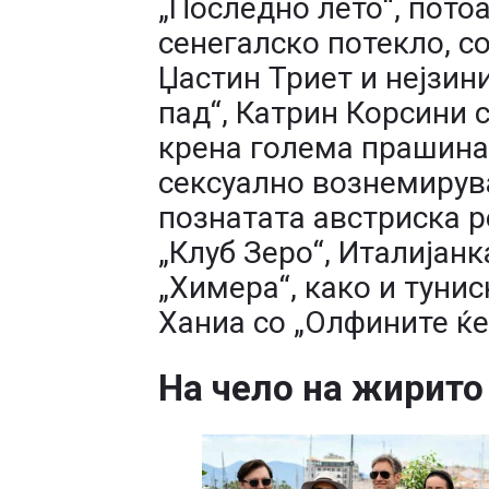
„Последно лето“, пото
сенегалско потекло, с
Џастин Триет и нејзин
пад“, Катрин Корсини 
крена голема прашина
сексуално вознемирув
познатата австриска 
„Клуб Зеро“, Италијан
„Химера“, како и туни
Ханиа со „Олфините ќе
На чело на жирито