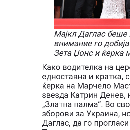
Мајкл Даглас беше 
внимание го добија
Зета Џонс и ќерка 
Како водителка на цер
едноставна и кратка, с
ќерка на Марчело Мас
ѕвезда Катрин Денев, 
„Златна палма“. Во св
зборови за Украина, н
Даглас, да го проглас