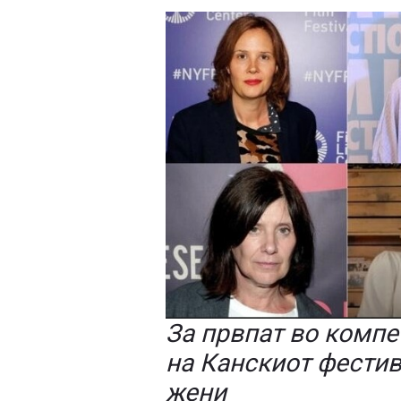
За првпат во компе
на Канскиот фестив
жени