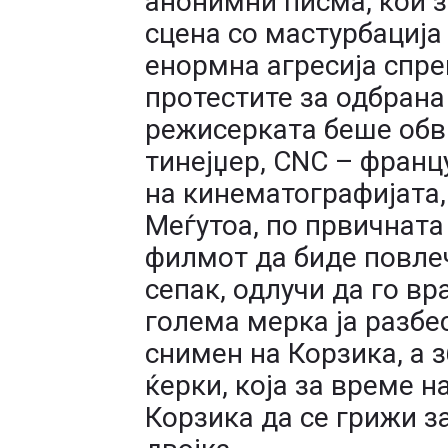
анонимни писма, кои з
сцена со мастурбација
енормна агресија спре
протестите за одбрана 
режисерката беше обв
тинејџер, CNC – франц
на кинематографијата,
Меѓутоа, по првичната
филмот да биде повлеч
сепак, одлучи да го вр
голема мерка ја разбе
снимен на Корзика, а з
ќерки, која за време н
Корзика да се грижи з