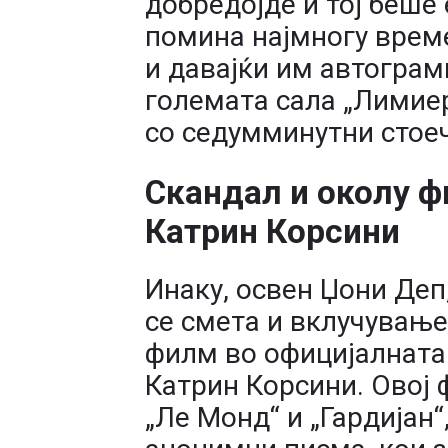
добредојде и тој беше
помина најмногу време
и давајќи им автограм
големата сала „Лимие
со седумминутни стое
Скандал и околу ф
Катрин Корсини
Инаку, освен Џони Деп
се смета и вклучување
филм во официјалната
Катрин Корсини. Овој 
„Ле Монд“ и „Гардијан“