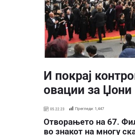
И покрај контро
овации за Џони
Прегледи:
1,447
05.22.23
Отворањето на 67. Фи
во знакот на многу ск