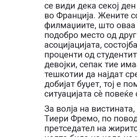
се види дека секој де
во Франција. Жените с
филмаџиите, што оваа 
подобро место од друг
асоцијацијата, состојба
проценти од студенти
девојки, сепак тие има
тешкотии да најдат ср
добијат буџет, тој е по
ситуацијата сè повеќе 
За волја на вистината
Тиери Фремо, по повод
претседател на жирито