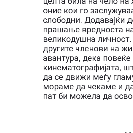
целта била на чело на
оние кои го заслужува
слободни. Додавајќи д
прашање вредноста на 
великодушна личност.
другите членови на жи
авантура, дека повеќе 
кинематографијата, ш
да се движи меѓу глам
мораме да чекаме и да
пат би можела да осво