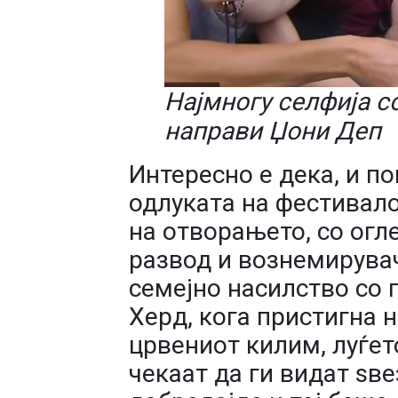
Најмногу селфија со
направи Џони Деп
Интересно е дека, и п
одлуката на фестивало
на отворањето, со огл
развод и вознемирува
семејно насилство со
Херд, кога пристигна 
црвениот килим, луѓет
чекаат да ги видат ѕве