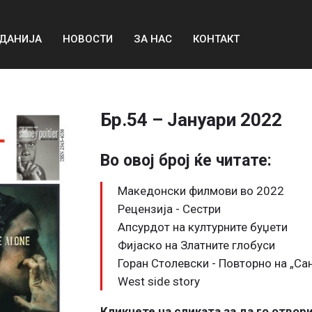
ДАНИЈА
НОВОСТИ
ЗА НАС
КОНТАКТ
Бр.54 – Јануари 2022
Во овој број ќе читате:
Македонски филмови во 2022
Рецензија - Сестри
Апсурдот на културните буџети
Фијаско на Златните глобуси
Горан Столевски - Повторно на „Са
West side story
Кликнете на сликата за да го отвор