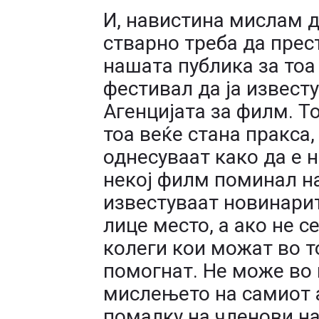
И, навистина мислам д
стварно треба да прес
нашата публика за тоа
фестивал да ја извест
Агенцијата за филм. Тоа
тоа веќе стана пракса,
однесуваат како да е н
некој филм поминал н
известуваат новинарит
лице место, а ако не с
колеги кои можат во т
помогнат. Не може во 
мислењето на самиот а
помалку на членови на