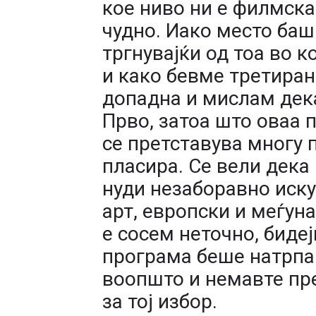
кое ниво ни е филмскат
чудно. Иако место баш 
тргнувајќи од тоа во 
и како бевме третиран
допадна и мислам дек
Прво, затоа што оваа 
се претставува многу 
пласира. Се вели дека
нуди незаборавно иску
арт, европски и меѓун
е сосем неточно, бидеј
програма беше натрпан
воопшто и немавте пре
за тој избор.