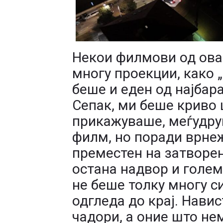
Некои филмови од ова
многу проекции, како „
беше и еден од најбара
Сепак, ми беше криво 
прикажуваше, меѓудруг
филм, но поради врне
преместен на затворе
остана надвор и голе
не беше толку многу с
одгледа до крај. Нави
чадори, а оние што нем