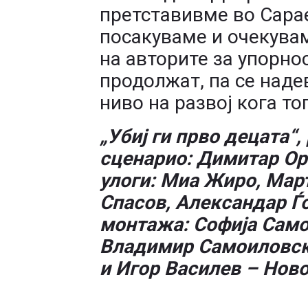
претставивме во Сараев
посакуваме и очекувам
на авторите за упорно
продолжат, па се наде
ниво на развој кога т
„Убиј ги прво децата“
сценарио: Димитар Ор
улоги: Миа Жиро, Мар
Спасов, Александар Ѓо
монтажа: Софија Само
Владимир Самоиловск
и Игор Василев – Нов