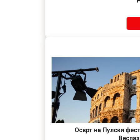
Осврт на Пулски фес
Веспаз