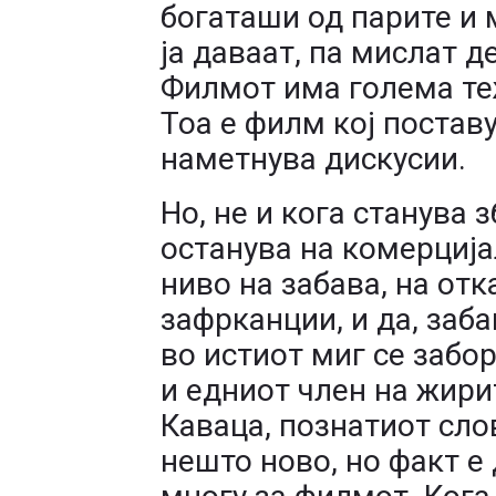
богаташи од парите и 
ја даваат, па мислат д
Филмот има голема те
Тоа е филм кој постав
наметнува дискусии.
Но, не и кога станува 
останува на комерција
ниво на забава, на отк
зафрканции, и да, заб
во истиот миг се забор
и едниот член на жири
Каваца, познатиот сло
нешто ново, но факт е