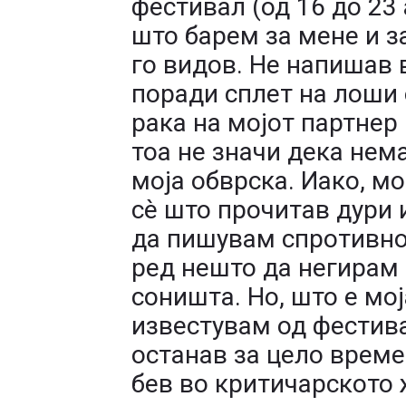
фестивал (од 16 до 23 
што барем за мене и з
го видов. Не напишав
поради сплет на лоши
рака на мојот партнер
тоа не значи дека нем
моја обврска. Иако, м
сè што прочитав дури 
да пишувам спротивно
ред нешто да негирам
соништа. Но, што е мој
известувам од фестивал
останав за цело време
бев во критичарското ж