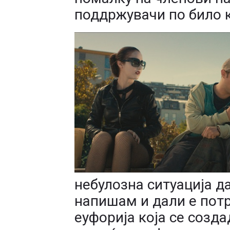
поддржувачи по било к
небулозна ситуација д
напишам и дали е потр
еуфорија која се созда