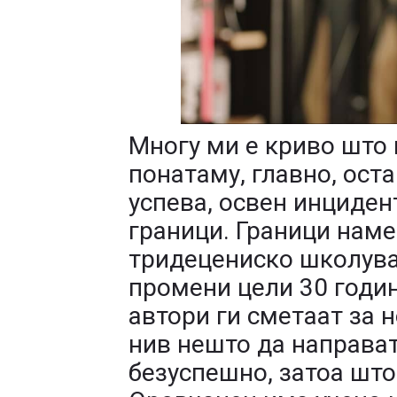
Многу ми е криво што
понатаму, главно, оста
успева, освен инцидент
граници. Граници наме
тридецениско школувањ
промени цели 30 годин
автори ги сметаат за 
нив нешто да направат
безуспешно, затоа што 