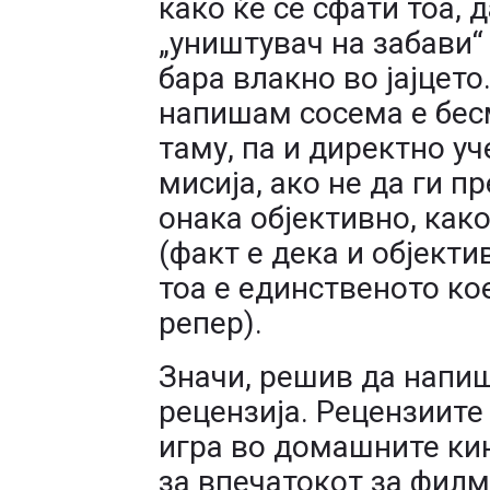
како ќе се сфати тоа, 
„уништувач на забави“
бара влакно во јајцето.
напишам сосема е бес
таму, па и директно уч
мисија, ако не да ги п
онака објективно, как
(факт е дека и објекти
тоа е единственото кое
репер).
Значи, решив да напиш
рецензија. Рецензиите
игра во домашните ки
за впечатокот за филм