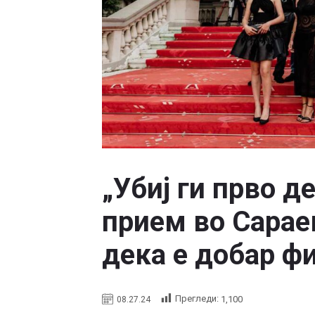
„Убиј ги прво 
прием во Сараев
дека е добар ф
Прегледи:
1,100
08.27.24