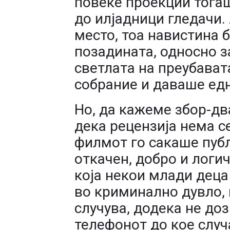
повеќе проекции тога
до илјадници гледачи.
место, тоа навистина 
позадината, односно 
светлата на преубават
собрание и даваше ед
Но, да кажеме збор-дв
дека рецензија нема с
филмот го сакаше публи
откачен, добро и логи
која некои млади деца
во криминално дувло, 
случува, додека не доз
телефонот до кое случа