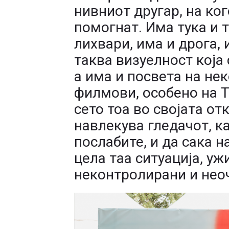
нивниот другар, на ког
помогнат. Има тука и т
лихвари, има и дрога, 
таква визуелност која 
а има и посвета на не
филмови, особено на Та
сето тоа во својата от
навлекува гледачот, ка
послабите, и да сака н
цела таа ситуација, уж
неконтролирани и нео