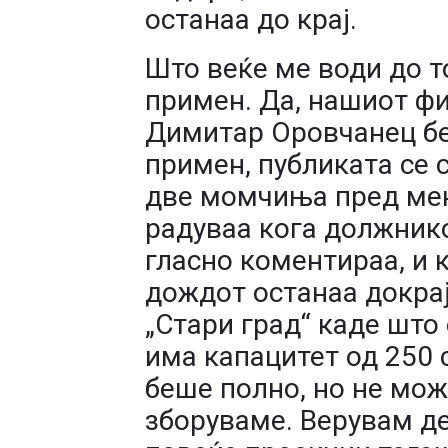
останаа до крај.
Што веќе ме води до 
примен. Да, нашиот фи
Димитар Оровчанец б
примен, публиката се 
две момчиња пред мене
радуваа кога должнико
гласно коментираа, и к
дождот останаа докрај
„Стари град“ каде што
има капацитет од 250 
беше полно, но не мож
зборуваме. Верувам д