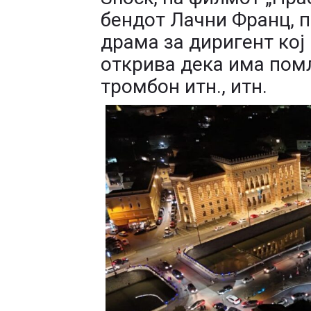
бендот Лачни Франц, п
драма за диригент кој 
открива дека има помл
тромбон итн., итн.