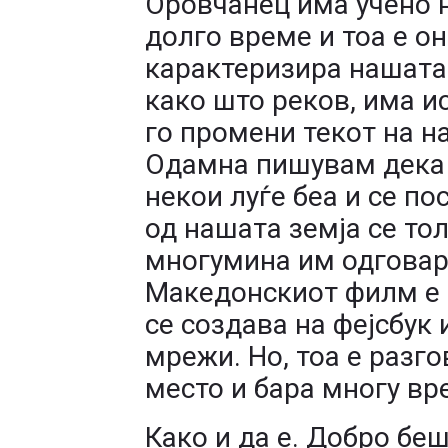
Оровчанец има учено н
долго време и тоа е он
карактеризира нашата
како што реков, има и
го промени текот на н
Одамна пишувам дека 
некои луѓе беа и се по
од нашата земја се то
многумина им одговара.
Македонскиот филм е д
се создава на фејсбук 
мрежи. Но, тоа е разго
место и бара многу вр
Како и да е. Добро бе