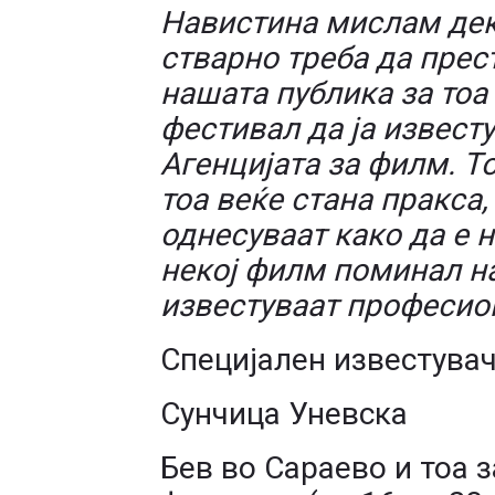
Навистина мислам дек
стварно треба да прес
нашата публика за тоа
фестивал да ја извест
Агенцијата за филм. Тоа
тоа веќе стана пракса,
однесуваат како да е н
некој филм поминал н
известуваат професион
Специјален известува
Сунчица Уневска
Бев во Сараево и тоа 