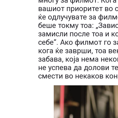
многу за филмот. Кога
вашиот приоритет во о
ќе одлучувате за филм
беше токму тоа: „Зави
замисли после тоа и к
себе“. Ако филмот го 
кога ќе заврши, тоа в
забава, која нема неко
не успева да долови те
смести во некаков кон