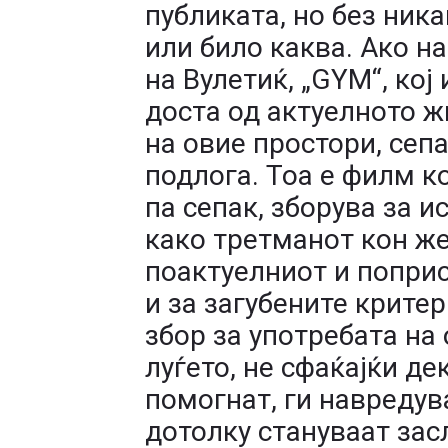
публиката, но без ник
или било каква. Ако 
на Вулетиќ, „GYM“, кој
доста од актуелното 
на овие простори, сепа
подлога. Тоа е филм ко
па сепак, зборува за 
како третманот кон же
поактуелниот и поприс
и за загубените крите
збор за употребата на 
луѓето, не сфаќајќи де
помогнат, ги навредув
дотолку стануваат за