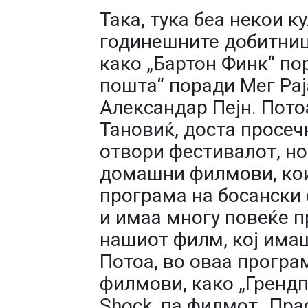
Така, тука беа некои 
годинешните добитници
како „Бартон Финк“ по
пошта“ поради Мег Рај
Александар Пејн. Пото
Тановиќ, доста просечн
отвори фестивалот, но
домашни филмови, кои
програма на босански 
и имаа многу повеќе п
нашиот филм, кој имаш
Потоа, во оваа програ
филмови, како „Грендпа
Shock, па филмот „Пра