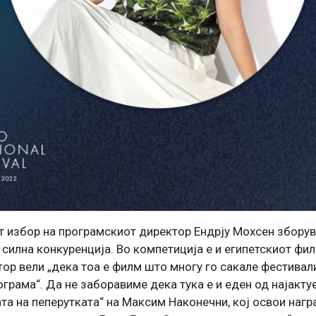
т избор на програмскиот директор Ендрју Мохсен зборува
 силна конкуренција. Во компетиција е и египетскиот фил
ор вели „дека тоа е филм што многу го сакале фестивал
ограма“. Да не заборавиме дека тука е и еден од најак
ата на пеперутката“ на Максим Наконечни, кој освои нагр