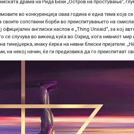
униската драма на Рида Бехи „Остров на простување“, гл
мовите во конкуренција оваа година е една тема која се 
на своите сопствени борби во преиспитувањето на смислат
 официјален англиски наслов е „Thing Unsaid“, за кој ав
то се случува во викенд куќа во Охрид, кога нивниот мир
а тинејџерка, инаку ќерка на нивни блиски пријатели. „Н
, на некој начин, ќе ги предизвика да го преиспитаат св