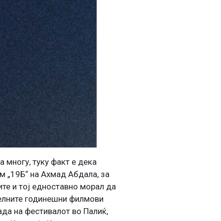
 многу, туку факт е дека
м „19Б“ на Ахмад Абдала, за
ите и тој едноставно морал да
туелните годинешни филмови
ада на фестивалот во Палиќ,