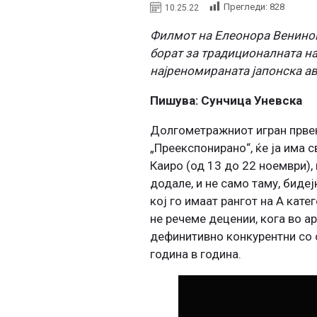
Прегледи:
828
10.25.22
Филмот на Елеонора Венинова
борат за традиционалната на
најреномираната јапонска а
Пишува: Сунчица Уневска
Долгометражниот игран првен
„Преекспонирано“, ќе ја има 
Каиро (од 13 до 22 ноември), 
додале, и не само таму, биде
кој го имаат рангот на А кат
не речеме децении, кога во а
дефинитивно конкурентни со с
година в година.