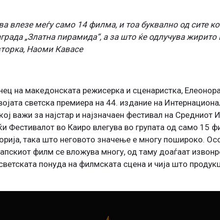
 влезе меѓу само 14 филма, и тоа буквално од сите ко
града „Златна пирамида“, а за што ќе одлучува жирито
вторка, Наоми Кавасе
ец на македонската режисерка и сценаристка, Елеонора
својата светска премиера на 44. издание на Интернацио
кој важи за најстар и најзначаен фестивал на Средниот И
јќи Фестивалот во Каиро влегува во групата од само 15 
егорија, така што неговото значење е многу пошироко. О
рапскиот филм се вложува многу, од таму доаѓаат извонр
ветската понуда на филмската сцена и чија што продукци