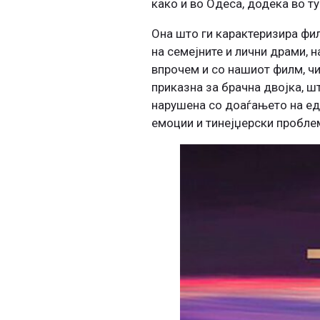
како и во Одеса, додека во т
Она што ги карактеризира фил
на семејните и лични драми, 
впрочем и со нашиот филм, чиј
приказна за брачна двојка, ш
нарушена со доаѓањето на едн
емоции и тинејџерски проблеми