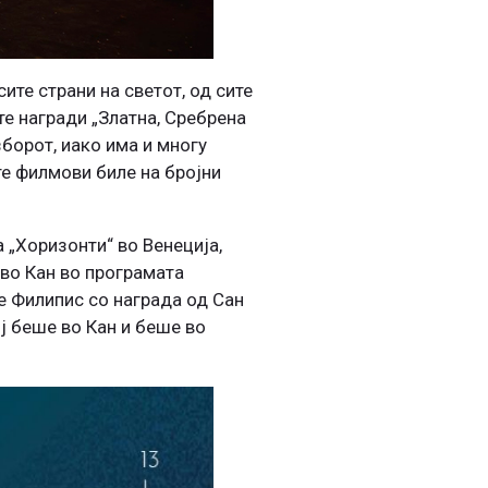
ите страни на светот, од сите
те награди „Златна, Сребрена
зборот, иако има и многу
те филмови биле на бројни
а „Хоризонти“ во Венеција,
 во Кан во програмата
е Филипис со награда од Сан
ој беше во Кан и беше во