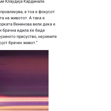
уми Клаудија Кардинале.
провлекува, а тоа е фокусот
а на животот. А така е
торката Венинова вели дека е
 и брачна идила ќе биде
ејзиното присуство, нејзините
ојот брачен живот.“