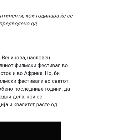
нтиненти, кои годинава ќе се
 предводено од
 Венинова, насловен
налниот филмски фестивал во
сток и во Африка. Но, би
филмски фестивали во светот
собено последниве години, да
едни дела, кои се
ја и квалитет расте од