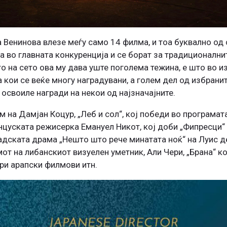
 Венинова влезе меѓу само 14 филма, и тоа буквално од с
на во главната конкуренција и се борат за традиционални
о на сето ова му дава уште поголема тежина, е што во и
 кои се веќе многу наградувани, а голем дел од избрани
 освоиле награди на некои од најзначајните.
м на Дамјан Коцур, „Леб и сол“, кој победи во програмат
нцуската режисерка Емануел Никот, кој доби „Фипресци“
надската драма „Нешто што рече минатата ноќ“ на Луис д
мот на либанскиот визуелен уметник, Али Чери, „Брана“ к
ри арапски филмови итн.