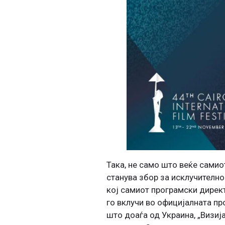
Така, не само што веќе самио
станува збор за исклучително
кој самиот програмски директ
го вклучи во официјалната пр
што доаѓа од Украина, „Визиј