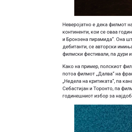
Неверојатно е дека филмот на
континенти, кои се оваа годи
и Бронзена пирамида“. Она шт
дебитанти, се авторски имиња
филмски фестивали, па дури и
Како на пример, полскиот фил
потоа филмот „Далва“ на фра
„Недела на критиката“, па ка
Себастијан и Торонто, па фил
годинешниот избор за најдоб