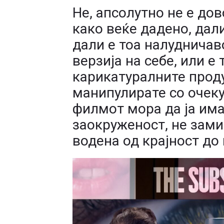
Не, апсолутно не е до
како веќе дадено, дали
дали е тоа налудничав
верзија на себе, или е
карикатуралните проду
манипулирате со очек
филмот мора да ја има 
заокруженост, не зами
водена од крајност до 