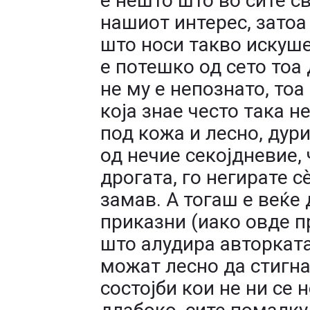
е нешто што во сите с
нашиот интерес, затоа
што носи такво искуше
е потешко од сето тоа 
не му е непознато, тоа
која знае често така 
под кожа и лесно, дур
од нечие секојдневие, 
дрогата, го негирате с
замав. А тогаш е веќе 
приказни (иако овде п
што алудира авторкат
можат лесно да стигнат
состојби кои не ни се 