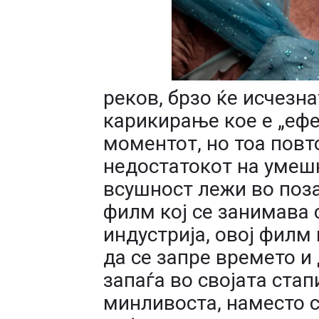
реков, брзо ќе исчезна
карикирање кое е „ефе
моментот, но тоа повт
недостатокот на умеш
всушност лежи во поза
филм кој се занимава
индустрија, овој филм 
да се запре времето и
запаѓа во својата стап
минливоста, наместо с