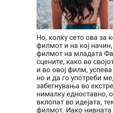
Но, колку сето ова за 
филмот и на кој начин
филмот на младата Фа
сцените, како во својо
и во овој филм, успева
но и да го употреби м
забегнувања во екстре
нималку едноставно, о
вклопат во идејата, т
филмот. Иако нивната 