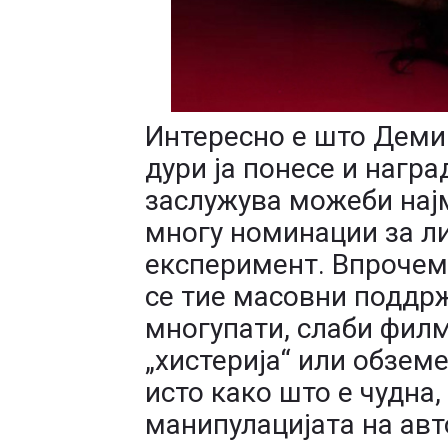
Интересно е што Деми
дури ја понесе и наград
заслужува можеби најм
многу номинации за ли
експеримент. Впрочем,
се тие масовни поддр
многупати, слаби филм
„хистерија“ или обзем
исто како што е чудна,
манипулацијата на авт