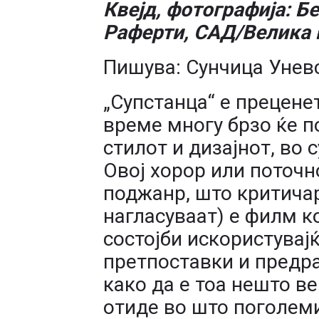
Квејд, фотографија: Б
Раферти, САД/Велика 
Пишува: Сунчица Унев
„Супстанца“ е прецене
време многу брзо ќе по
стилот и дизајнот, во
Овој хорор или поточн
поджанр, што критичар
нагласуваат) е филм к
состојби искористувај
претпоставки и предра
како да е тоа нешто в
отиде во што поголеми