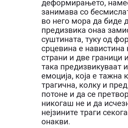
деформирањето, намес
занимава со бесмислат
во него мора да биде д
предизвика онаа замис
суштината, туку од фо
срцевина е навистина
страни и две граници и
така предизвикуваат и
емоција, која е тажна 
трагична, колку и пре
потоне и да се претвор
никогаш не и да исчезн
нејзините траги секог
онакви.