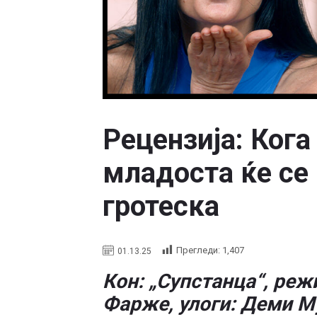
Рецензија: Кога
младоста ќе се
гротеска
Прегледи:
1,407
01.13.25
Кон: „Супстанца“, реж
Фарже, улоги: Деми М