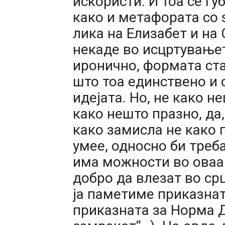
искористи. И тоа се гу
како и метафората со 
лика на Елизабет и на 
некаде во исцртувањето
иронично, формата ст
што тоа единствено и 
идејата. Но, не како н
како нешто празно, да
како замисла не како 
умее, односно би треба
има можности во оваа
добро да влезат во ср
ја паметиме приказната
приказната за Норма 