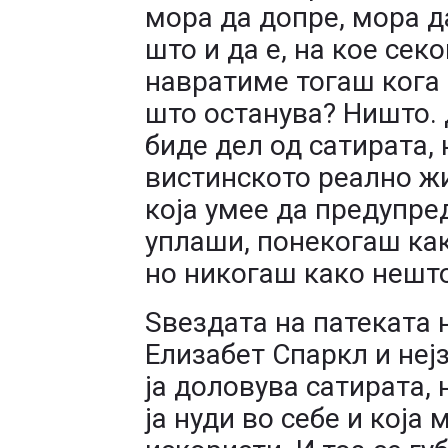
мора да допре, мора да
што и да е, на кое сек
навратиме тогаш кога 
што останува? Ништо.
биде дел од сатирата, 
вистинското реално ж
која умее да предупре
уплаши, понекогаш как
но никогаш како нешто
Ѕвездата на патеката 
Елизабет Спаркл и неј
ја доловува сатирата, 
ја нуди во себе и која