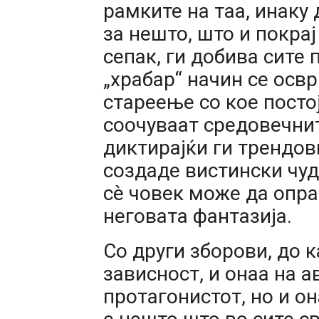
рамките на таа, инаку
за нешто, што и покра
сепак, ги добива сите 
„храбар“ начин се осв
стареење со кое посто
соочуваат средовечнит
диктирајќи ги трендов
создаде вистински чуд
сè човек може да опра
неговата фантазија.
Со други зборови, до 
зависност, и онаа на а
протагонистот, но и о