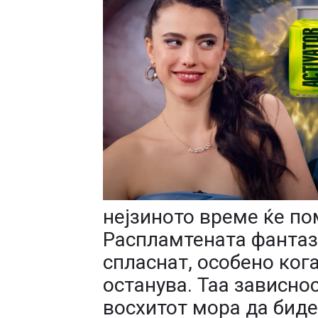
нејзиното време ќе по
Распламтената фантаз
спласнат, особено ког
останува. Таа зависнос
восхитот мора да биде