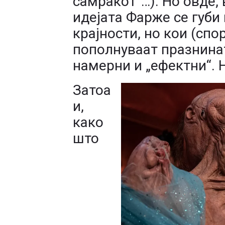
самракот“…). Но овде, 
идејата Фарже се губи
крајности, но кои (спо
пополнуваат празнинат
намерни и „ефектни“. Но
Затоа
и,
како
што