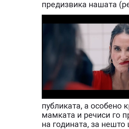
предизвика нашата (ре
публиката, а особено к
мамката и речиси го п
на годината, за нешто 