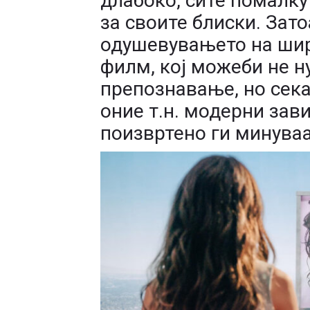
длабоко, сите помалку
за своите блиски. Зато
одушевувањето на шир
филм, кој можеби не н
препознавање, но сека
оние т.н. модерни зави
поизвртено ги минуваа