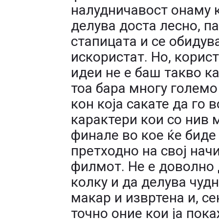
налудничавост онаму 
делува доста лесно, п
стапицата и се обидува
искористат. Но, корис
идеи не е баш такво к
тоа бара многу големо
кон која сакате да го 
карактери кои со нив 
финале во кое ќе биде
претходно на свој начи
филмот. Не е доволно 
колку и да делува чуд
макар и извртена и, се
точно оние кои ја пок