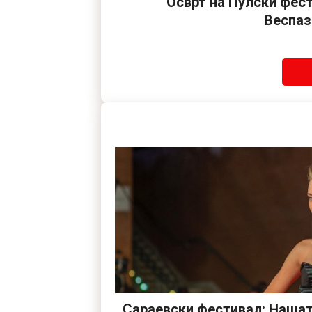
Осврт на Пулски фес
Веспаз
Сараевски фестивал: Нашат