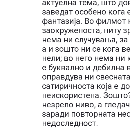
актуелна тема, што до
заведат особено кога е
фантазија. Во филмот 
заокруженоста, ниту зр
нема ни случувања, за
а и зошто ни се кога в
нели; во него нема ни 
е буквално и дебилна 
оправдува ни свесната
сатиричноста која е д
неискористена. Зошто?
незрело ниво, а гледач
заради повторната не
недоследност.