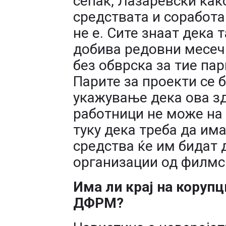
сепак, Лазаревски как
средствата и соработа
не е. Сите знаат дека
добива редовни месечн
без обврска за тие па
Парите за проекти се б
укажување дека ова з
работници не може на 
туку дека треба да има
средства ќе им бидат 
организации од филмс
Има ли крај на корупц
ДФРМ?