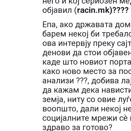
него и кој сериозен ме
објавил (
racin.mk)????
Епа, ако државата дом
барем некој би требало
ова интервју преку сај
денови да стои објаве
каде што новиот порт
како ново место за п
анализи ???, добива л
да кажам дека нависти
земја, ниту со овие лу
воопшто, дали некој н
социјалните мрежи сè 
здраво за готово?