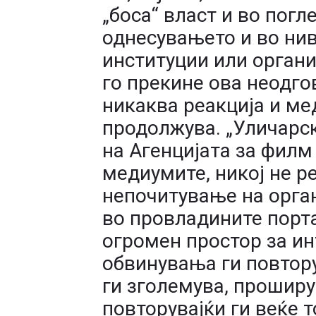
„боса“ власт и во погле
однесувањето и во нив
институции или органи 
го прекине ова неодг
никаква реакција и ме
продолжува. „Уличарск
на Агенцијата за филм
медиумите, никој не р
непочитување на орган
во провладините порт
огромен простор за ин
обвинувања ги повтору
ги зголемува, проширу
повторувајќи ги веќе т