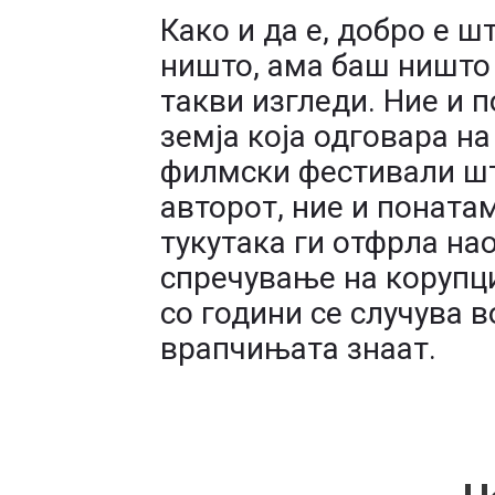
Како и да е, добро е ш
ништо, ама баш ништо 
такви изгледи. Ние и 
земја која одговара н
филмски фестивали шт
авторот, ние и поната
тукутака ги отфрла на
спречување на корупциј
со години се случува в
врапчињата знаат.