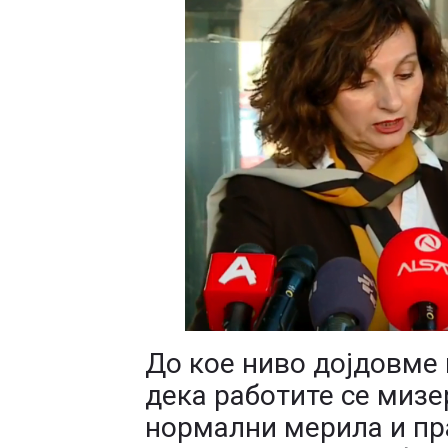
До кое ниво дојдовме
дека работите се мизе
нормални мерила и пр