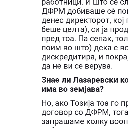
работници. И што се с
ДФРМ добиваше сè пов
денес директорот, кој 
беше целта), си ја про
пред тоа. Па сепак, то
поим во што) дека е во
дискредитира, и покра
да не ви се верува.
Знае ли Лазаревски к
има во земјава?
Но, ако Тозија тоа го 
договор со ДФРМ, тог
запрашаме колку вооп