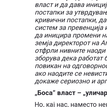
власт и да дава иници
постапки за утврдувањ
кривични постапки, да
систем за превенција и
да иницира промени на 
земја директорот на А
отфрли нивните наоди 
зборува дека работат б
повикан на одговорнос
ако наодите се невист
докаже сериозно и ар
„Боса“ власт – „улича
Но, кај нас, наместо не