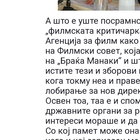
А што е уште посрамно,
„филмската критичарка
Агенција за филм како
на Филмски совет, која
на „Браќа Манаки“ и шт
истите тези и зборови
кога токму неа и прав
лобирање за нов дирек
Освен тоа, таа е и сп
државните органи за р
интереси мораше и да
Со кој памет може она 