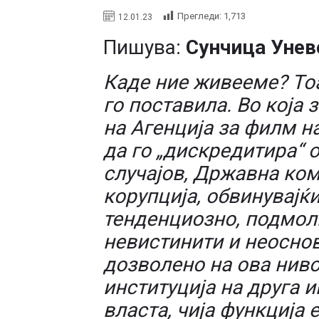
Прегледи:
1,713
12.01.23
Пишува:
Сунчица Унев
Каде ние живееме? То
го поставила. Во која 
на Агенција за филм на
да го „дискредитира“ о
случајов, Државна ком
корупција, обвинувајќи
тенденциозно, подмолн
невистинити и неоснова
дозволено на ова ниво
институција на друга и
власта, чија функција е