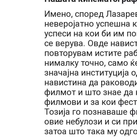
Имено, според Лазаре
неверојатно успешна 
успеси на кои би им п
се верува. Овде навис
повторувам истите раб
нималку точно, само ќ
значајна институција 
навистина да раководи
филмот и што знае да 
филмови и за кои фест
Тозија го познаваше ф
овие небулози и си пр
затоа што така му одг