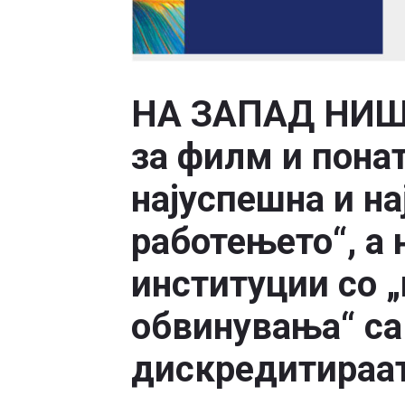
НА ЗАПАД НИШТ
за филм и понат
најуспешна и н
работењето“, а 
институции со 
обвинувања“ сак
дискредитираа