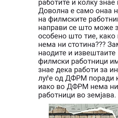
работите и колку знае 
Доволна е само онаа н
на филмските работниц
направи се што може з
особено што тие, како 
нема ни стотина??? За
наодите и извештаите 
филмски работници им
знае дека работи за и
луѓе од ДФРМ поради к
иако во ДФРМ нема ни
работници во земјава.