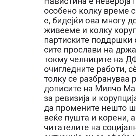
Навистина е неверојатн
особено колку време с
е, бидејќи ова многу д
живееме и колку коруп
партиските поддршки с
сите прослави на држа
токму челниците на ДФ
очигледните работи, с
толку се разбрануваа 
дописите на Милчо Ма
за ревизија и корупциј
да промените нешто ш
веќе пушта и корени, 
читателите на социјал