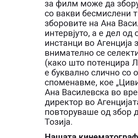
за филм може да збору
со вакви бесмислени т
зборовите на Ана Васи
интервјуто, а е дел о
инстанци во Агенција 
внимателно се селект
(како што потенцира Ла
е буквално слично со 
споменавме, кое „Циви
Ана Василевска во вр
директор во Агенцијата
повторуваше од збор д
Тозија.
Нашата кинематографи