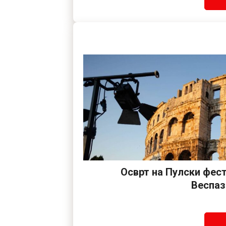
Осврт на Пулски фес
Веспаз