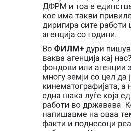
ДФРМ и тоа е единств
кое има такви привиле
диригира сите работи 
агенција со години.
Во
ФИЛМ+
дури пишува
ваква агенција кај на
фондови или агенции 
многу земји со цел да 
кинематографијата, а 
една шака луѓе која е
работи во државава. К
напишавме на оваа тем
факти и поднесоци ре