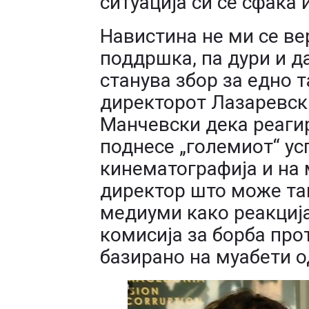
ситуација си се сфаќа 
Навистина не ми се ве
поддршка, па дури и да
станува збор за едно т
директорот Лазаревски
Манчевски дека реагир
поднесе „големиот“ ус
кинематографија и на 
директор што може так
медиуми како реакциј
комисија за борба прот
базирано на муабети о