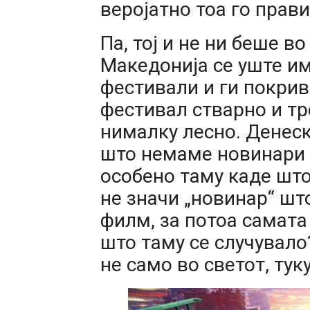
веројатно тоа го прав
Па, тој и не ни беше в
Македонија се уште и
фестивали и ги покрив
фестивал стварно и тр
нималку лесно. Денеск
што немаме новинари 
особено таму каде шт
не значи „новинар“ шт
филм, за потоа самата
што таму се случувало
не само во светот, тук