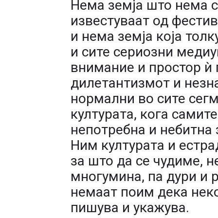
Нема земја што нема 
известуваат од фестива
и нема земја која толк
и сите сериозни медиу
внимание и простор ѝ 
дилетантизмот и незна
нормални во сите сегм
културата, кога самите
непотребна и небитна 
Ним културата и естра
за што да се чудиме, н
многумина, па дури и 
немаат поим дека неко
пишува и укажува.