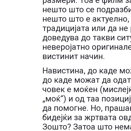
размери. Тоа е филм за
нешто што се подразби
нешто што е актуелно,
традицијата или да не
доведува до такви сит
неверојатно оригинале
вистинит начин.
Навистина, до каде мо
до каде можат да одат
човек е моќен (мислеј
„моќ“) и од таа позици
да помогне. Но, праша
бидејќи за жртвата овд
Зошто? Затоа што нема