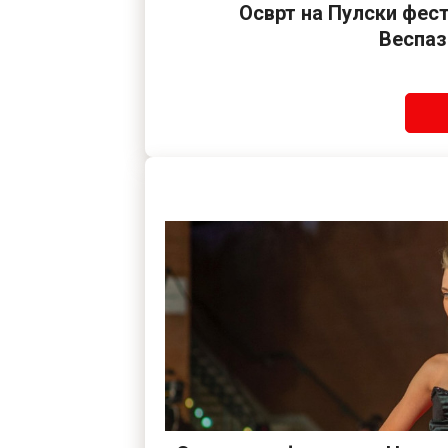
Осврт на Пулски фес
Веспаз