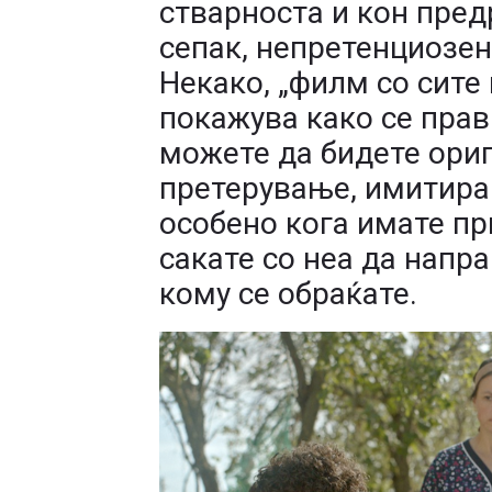
стварноста и кон предр
сепак, непретенциозен
Некако, „филм со сите 
покажува како се прав
можете да бидете ориг
претерување, имитира
особено кога имате пр
сакате со неа да напра
кому се обраќате.