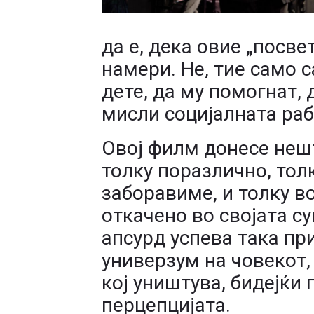
да е, дека овие „посв
намери. Не, тие само с
дете, да му помогнат, 
мисли социјалната ра
Овој филм донесе неш
толку поразлично, толк
заборавиме, и толку в
откачено во својата су
апсурд успева така пр
универзум на човекот, и
кој уништува, бидејќи 
перцепцијата.