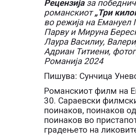
Рецензија
за победнич
романскиот
„Три кило
во режија на Емануел 
Парву и Мируна Береск
Лаура Василиу, Валери
Адриан Титиени, фотог
Романија 2024
Пишува: Сунчица Унев
Романскиот филм на Ем
30. Сараевски филмск
поинаков, поинаков од
поинаков во пристапот
градењето на ликовите