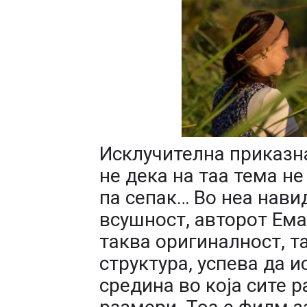
Исклучителна приказна
не дека на таа тема н
па сепак… Во неа нави
всушност, авторот Ема
таква оригиналност, т
структура, успева да 
средина во која сите 