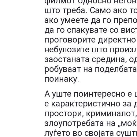
филмот односно негов
што треба. Само ако то
ако умеете да го препо
да го спакувате со вис
проговорите директно
небулозите што произл
заостаната средина, о
робуваат на поделбата
поинаку.
А уште поинтересно е 
е карактеристично за
простори, криминалот,
злоупотребата на „моќ
луѓето во својата суш