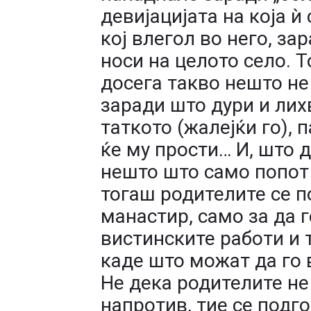
девијацијата на која ѝ
кој влегол во него, за
носи на целото село. Т
досега такво нешто не 
заради што дури и лих
таткото (жалејќи го), 
ќе му прости… И, што д
нешто што само попот 
тогаш родителите се п
манастир, само за да г
вистинските работи и 
каде што можат да го 
Не дека родителите не 
напротив, тие се подг