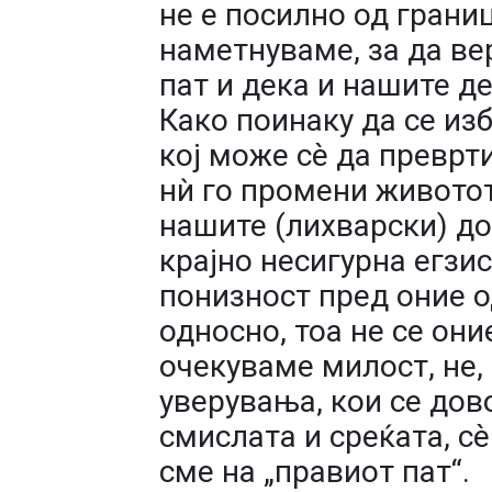
не е посилно од грани
наметнуваме, за да ве
пат и дека и нашите де
Како поинаку да се из
кој може сè да преврти
нѝ го промени животот 
нашите (лихварски) до
крајно несигурна егзис
понизност пред оние о
односно, тоа не се они
очекуваме милост, не,
уверувања, кои се дов
смислата и среќата, с
сме на „правиот пат“.