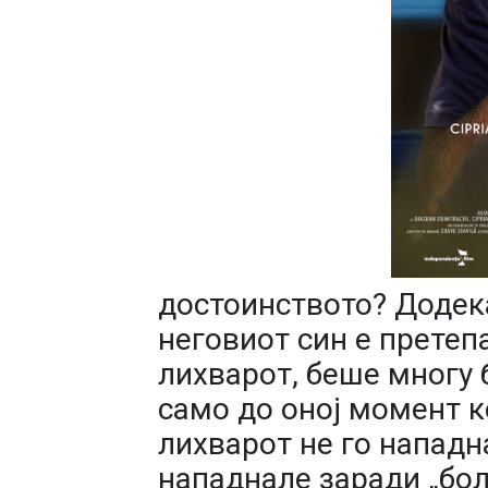
достоинството? Додек
неговиот син е претеп
лихварот, беше многу б
само до оној момент к
лихварот не го нападна
нападнале заради „боле