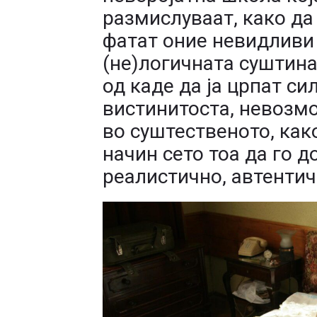
размислуваат, како да
фатат оние невидливи
(не)логичната суштина,
од каде да ја црпат си
вистинитоста, невозмо
во суштественото, како
начин сето тоа да го д
реалистично, автентич