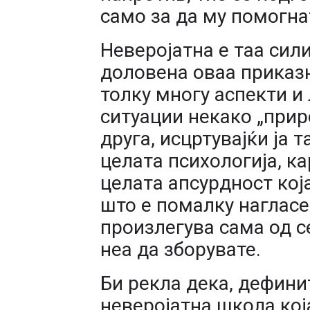
само за да му помогна
Неверојатна е таа сили
доловена оваа приказн
толку многу аспекти и
ситуации некако „прир
друга, исцртувајќи ја 
целата психологија, к
целата апсурдност кој
што е помалку нагласе
произлегува сама од с
неа да зборувате.
Би рекла дека, дефини
неверојатна школа кој