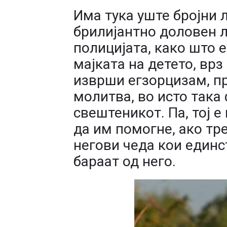
Има тука уште бројни 
брилијантно доловен 
полицијата, како што 
мајката на детето, врз
изврши егзорцизам, п
молитва, во исто така
свештеникот. Па, тој е
да им помогне, ако тре
негови чеда кои единс
бараат од него.