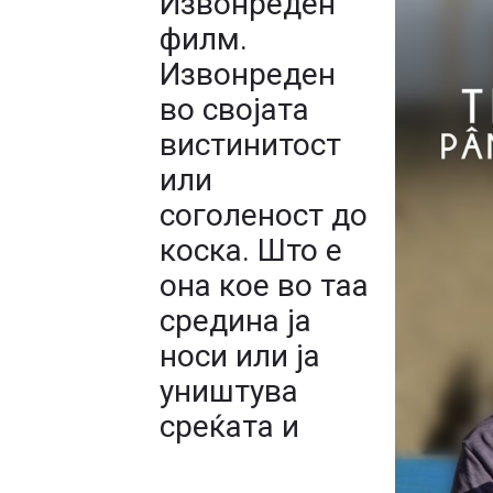
Извонреден
филм.
Извонреден
во својата
вистинитост
или
соголеност до
коска. Што е
она кое во таа
средина ја
носи или ја
уништува
среќата и