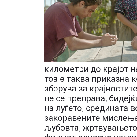
километри до крајот на
тоа е таква приказна 
зборува за крајностите
не се преправа, бидеј
на луѓето, средината в
закоравените мислења,
љубовта, жртвувањето,