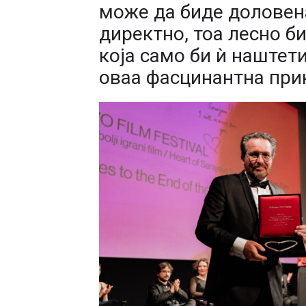
може да биде доловена.
директно, тоа лесно б
која само би ѝ наштети
оваа фасцинантна при