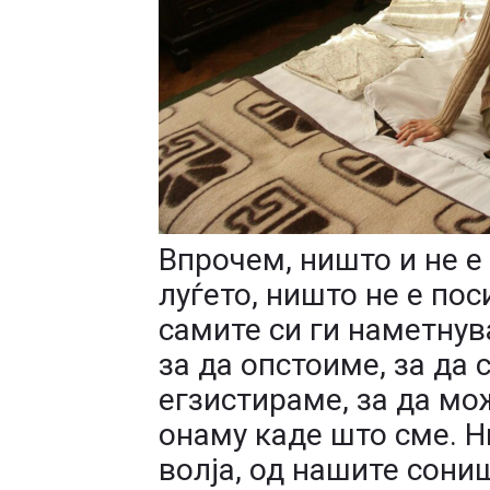
Впрочем, ништо и не е
луѓето, ништо не е по
самите си ги наметнув
за да опстоиме, за да 
егзистираме, за да м
онаму каде што сме. Н
волја, од нашите сони