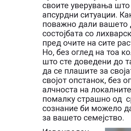
своите уверувања што
апсурдни ситуации. Как
поважно дали вашето 
состојбата со лихварс
пред очите на сите рас
Но, без оглед на тоа к
што сте доведени до т
да се плашите за своја
својот опстанок, без о
алчноста на локалните
помалку страшно од с
сознание би можело да
за вашето семејство.