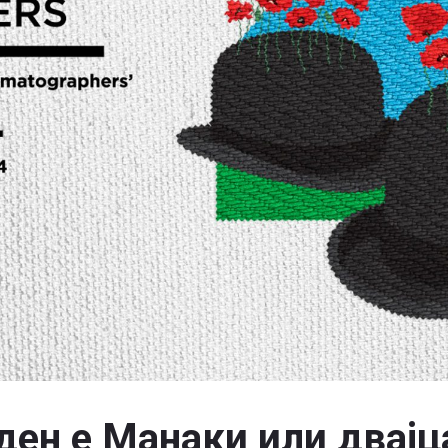
ден е Манаки или двајц