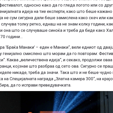
фестивалот, односно како да го гледа логото или со друг
генијалната идеја на тие експерти, како што беше кажано
оја не сум сигурна дали беше замислена како скеч или ка
е случува толку ретко, еднаш на не знам колку години, ка
и она што се случуваше синоќа и треба да биде како Хал
 70 години…
а ‘Браќа Манаки’ – еден е Манаки“, вели едниот од двај
ку генијално смислено што морам да го повторам: Фести
ки“. Каква „величествена идеја“, и секако, продолжи ова
транци, којзнае што разбраа од сето ова. Сигурно се пра
виделе никаде, треба да значи. Така што и не беше чудно
 на Специјалната награда „Златна камера 300“, на крајо
збира, да го исправи преведувачката.