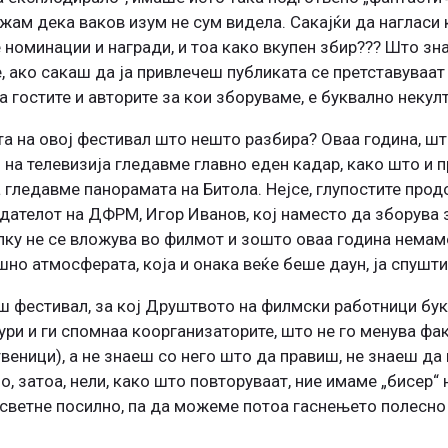
ам дека ваков изум не сум видела. Сакајќи да нагласи к
е номинации и награди, и тоа како вкупен збир??? Што зн
, ако сакаш да ја привлечеш публиката се претставуваат
 гостите и авторите за кои зборуваме, е буквално некулт
та на овој фестивал што нешто разбира? Оваа година, шт
 на телевизија гледавме главно еден кадар, како што и 
а гледавме панорамата на Битола. Нејсе, глупостите прод
едателот на ДФРМ, Игор Иванов, кој наместо да зборува з
олку не се вложува во филмот и зошто оваа година немам
шно атмосферата, која и онака веќе беше даун, ја спушти
ш фестивал, за кој Друштвото на филмски работници бук
ури и ги спомнаа коорганизаторите, што не го менува фа
веници), а не знаеш со него што да правиш, не знаеш да 
о, затоа, нели, како што повторуваат, ние имаме „бисер“
светне посилно, па да можеме потоа гаснењето полесно 