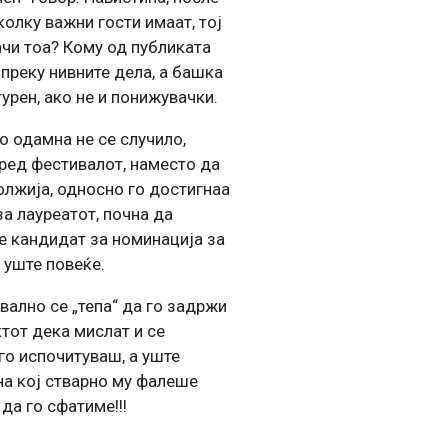
олку важни гости имаат, тој
ачи тоа? Кому од публиката
 преку нивните дела, а башка
урен, ако не и понижувачки.
о одамна не се случило,
пред фестивалот, наместо да
олжија, односно го достигнаа
а лауреатот, почна да
е кандидат за номинација за
 уште повеќе.
вално се „тепа“ да го задржи
ктот дека мислат и се
го испочитуваш, а уште
 на кој стварно му фалеше
да го сфатиме!!!