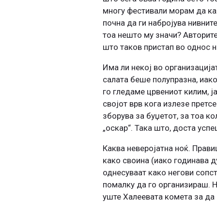
многу фестивали морам да каж
почна да ги набројува нивнит
тоа нешто му значи? Авторите
што таков пристап во однос на
Има ли некој во организација
салата беше полупразна, иако
го гледаме црвениот килим, ј
својот врв кога излезе претс
зборува за буџетот, за тоа к
„оскар“. Така што, доста успе
Каква неверојатна ноќ. Прави
како своина (иако годинава д
однесуваат како негови сопст
помалку да го организираш. Н
уште Халеевата комета за да 