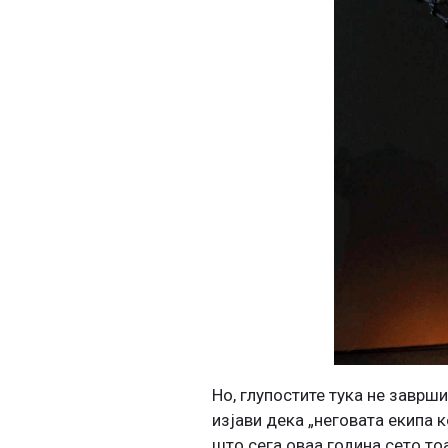
Но, глупостите тука не заврш
изјави дека „неговата екипа к
што сега оваа година сето то