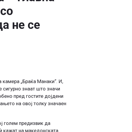
 со
а не се
 камера „Браќа Манаки“. И,
е сигурно знаат што значи
собено пред гостите дојдени
рањето на овој толку значаен
ој голем предизвик да
 ѝ кажат на македонската