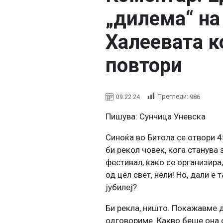
„дилема“ на
Халеевата к
повтори
Прегледи:
986
09.22.24
Пишува: Сунчица Уневска
Синоќа во Битола се отвори 4
би рекол човек, кога станува
фестивал, како се организира,
од цел свет, нели! Но, дали 
јубилеј?
Би рекла, ништо. Покажавме д
одговориме. Какво беше она 