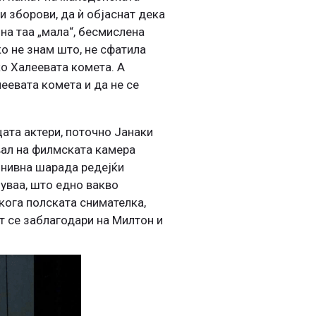
и зборови, да ѝ објаснат дека
 на таа „мала“, бесмислена
ко не знам што, не сфатила
ко Халеевата комета. А
еевата комета и да не се
цата актери, поточно Јанаки
вал на филмската камера
а нивна шарада редејќи
шуваа, што едно вакво
 кога полската снимателка,
т се заблагодари на Милтон и