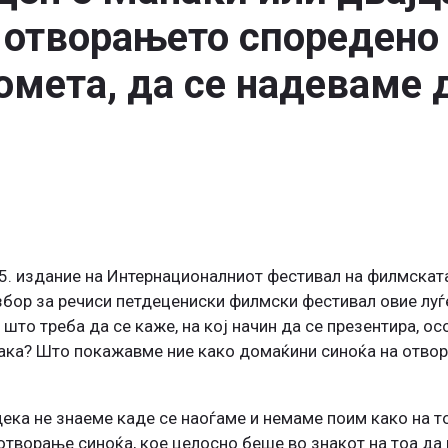
 отворањето споредено
омета, да се надеваме д
5. издание на Интернационалниот фестивал на филмската
 збор за речиси петдецениски филмски фестивал овие луѓ
 што треба да се каже, на кој начин да се презентира, о
е така? Што покажавме ние како домаќини синоќа на отво
ека не знаеме каде се наоѓаме и немаме поим како на т
отворање синоќа, кое целосно беше во знакот на тоа да