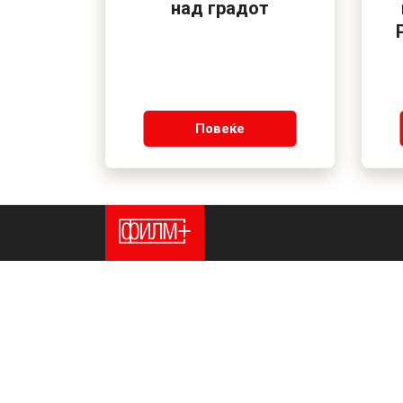
над градот
Повеќе