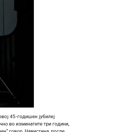
овој 45-годишен јубилеј
чно во изминатите три години,
ен“ говор. Навистина, после