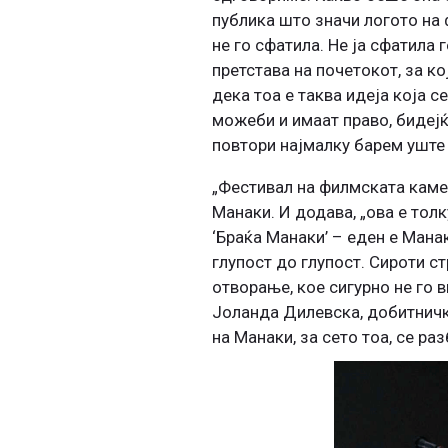
публика што значи логото на 
не го сфатила. Не ја сфатила 
претстава на почетокот, за к
дека тоа е таква идеја која с
можеби и имаат право, бидејќ
повтори најмалку барем уште
„Фестивал на филмската камер
Манаки. И додава, „ова е тол
‘Браќа Манаки’ – еден е Мана
глупост до глупост. Сироти с
отворање, кое сигурно не го 
Јоланда Дилевска, добитничка
на Манаки, за сето тоа, се ра