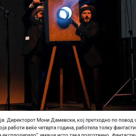
ија. Директорот Мони Дамевски, кој претходно по повод 
оја работи веќе четврта година, работела толку фантасти
а експлодирало“, имаше исто така подготвено „фантастич