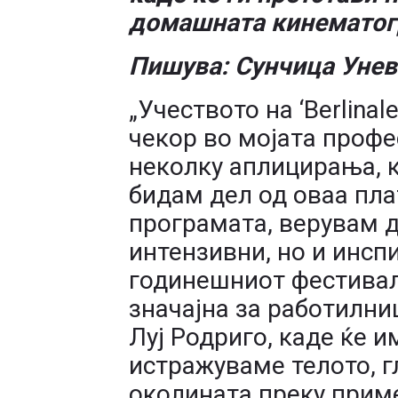
домашната кинематог
Пишува: Сунчица Унев
„Учеството на ‘Berlinal
чекор во мојата профе
неколку аплицирања, 
бидам дел од оваа пл
програмата, верувам 
интензивни, но и инсп
годинешниот фестивал,
значајна за работилни
Луј Родриго, каде ќе 
истражуваме телото, г
околината преку приме