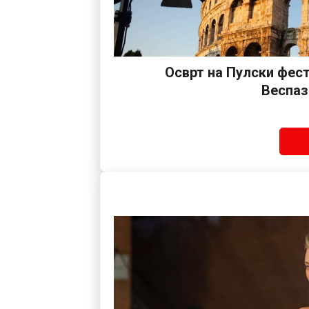
Осврт на Пулски фес
Веспаз