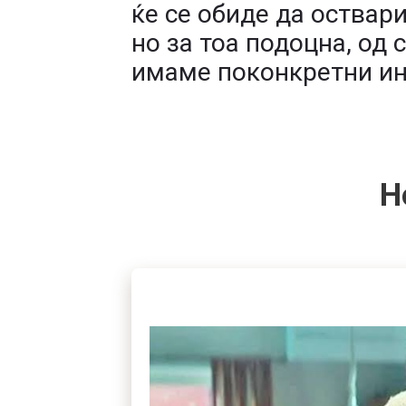
ќе се обиде да оствар
но за тоа подоцна, од 
имаме поконкретни 
Н