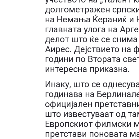
долгометражен српски
на Немања Ќераниќ и Не
главната улога на Арге
делот што ќе се снима
Аирес. Дејствието на 
години по Втората све
интересна приказна.
Инаку, што се однесув
годинава на Берлинале
официјален претставни
што известуваат од та
Европскиот филмски ма
претстави поновата м