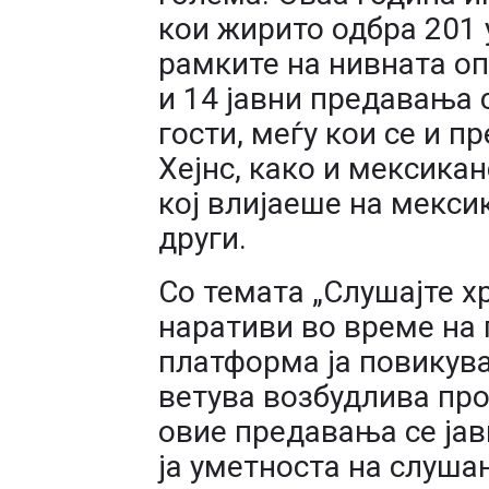
кои жирито одбра 201 
рамките на нивната о
и 14 јавни предавања 
гости, меѓу кои се и п
Хејнс, како и мексика
кој влијаеше на мекси
други.
Со темата „Слушајте 
наративи во време на
платформа ја повикува
ветува возбудлива про
овие предавања се јав
ја уметноста на слуша