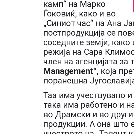
камп“ на Марко
Ѓоковиќ, како и во
„Синиот час“ на Ана Ј
постпродукција се пов
соседните земји, како 
режија на Сара Климос
член на агенцијата за 
Management
“
,
која пре
поранешна Југославија
Таа има учествувано и
така има работено и н
во Драмски и во друг
продукции. А она што е
учеството на „Талент к