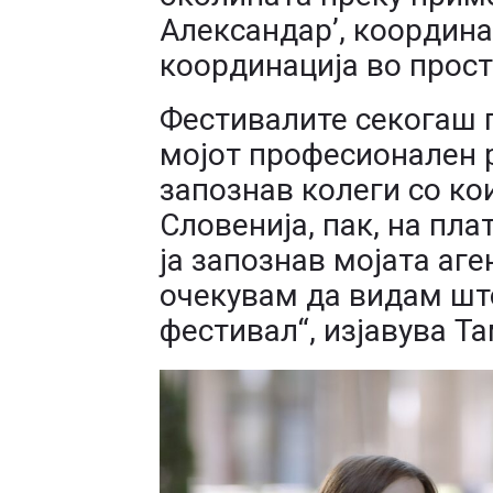
Александар’, координ
координација во прост
Фестивалите секогаш 
мојот професионален р
запознав колеги со ко
Словенија, пак, на плат
ја запознав мојата аге
очекувам да видам што
фестивал“, изјавува Т