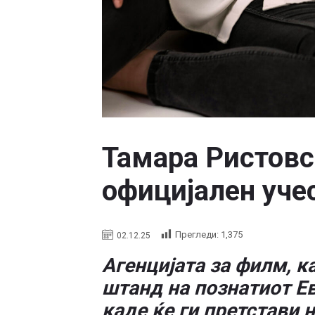
Тамара Ристовс
официјален уче
Прегледи:
1,375
02.12.25
Агенцијата за филм, ка
штанд на познатиот Е
каде ќе ги претстави 