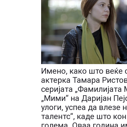
Имено, како што веќе 
актерка Тамара Ристов
серијата „Фамилијата
„Мими“ на Даријан Пејо
улоги, успеа да влезе 
талентс“, каде што ко
голема. Оваа година и