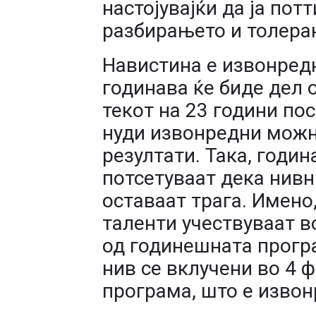
настојувајќи да ја пот
разбирањето и толеран
Навистина е извонред
годинава ќе биде дел о
текот на 23 години пос
нуди извонредни можн
резултати. Така, годин
потсетуваат дека нивн
оставаат трага. Имено
таленти учествуваат в
од годинешната програ
нив се вклучени во 4 
програма, што е извон