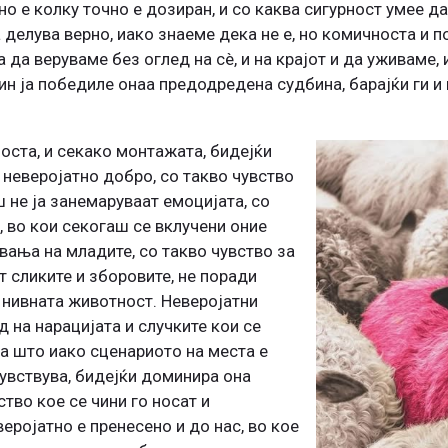
о е колку точно е дозиран, и со каква сигурност умее да
а делува верно, иако знаеме дека не е, но комичноста и 
 да веруваме без оглед на сè, и на крајот и да уживаме, 
ачин ја победиле онаа предодредена судбина, барајќи ги 
оста, и секако монтажата, бидејќи
неверојатно добро, со такво чувство
ш не ја занемаруваат емоцијата, со
, во кои секогаш се вклучени оние
вања на младите, со такво чувство за
т сликите и зборовите, не поради
 нивната животност. Неверојатни
д на нарацијата и случките кои се
ка што иако сценариото на места е
чувствува, бидејќи доминира она
во кое се чини го носат и
веројатно е пренесено и до нас, во кое