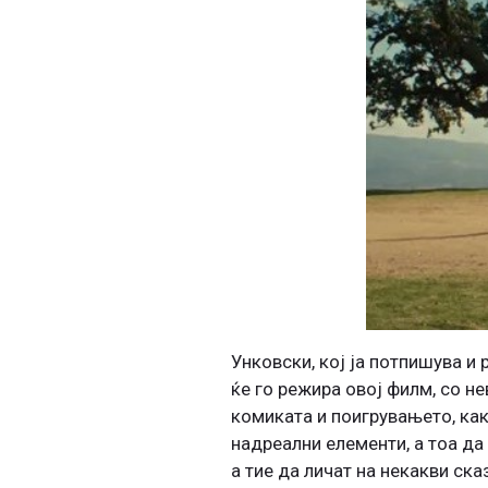
Унковски, кој ја потпишува и
ќе го режира овој филм, со н
комиката и поигрувањето, как
надреални елементи, а тоа да
а тие да личат на некакви ска