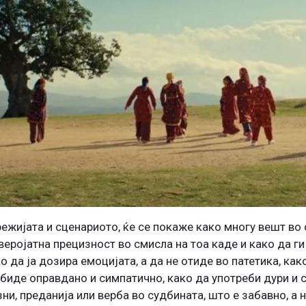
 режијата и сценариото, ќе се покаже како многу вешт во
еверојатна прецизност во смисла на тоа каде и како да г
о да ја дозира емоцијата, а да не отиде во патетика, как
 биде оправдано и симпатично, како да употреби дури и 
зни, преданија или верба во судбината, што е забавно, а