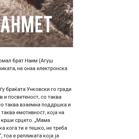
помал брат Наим (Агуш
зиката, на онаа електронска
у браќата Унковски го гради
в и посветеност, со таква
со таква взаемна поддршка и
 таква емотивност, која на
 крши срцето. „Мама
а кога ти е тешко, не треба
 тоа е репликата која ја