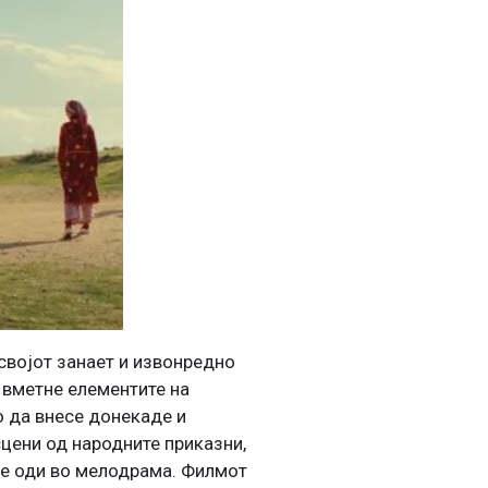
 својот занает и извонредно
и вметне елементите на
о да внесе донекаде и
сцени од народните приказни,
 не оди во мелодрама. Филмот