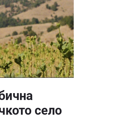
ебична
чкото село