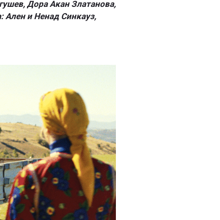
Агушев, Дора Акан Златанова,
: Ален и Ненад Синкауз,