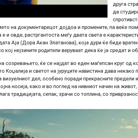
друга стра
да студира
спротивст
мето на документарецот дојдоа и промените, па веќе по
 е и овде, растргантоста меѓу двата света е карактерис
дата Аја (Дора Акан Златанова), која дури ќе биде врате
о кој нејзините родители веруваат дека ќе ја средат и о
 на созревањето, ќе се најдат во еден маѓепсан круг од ко
то Коџалија и светот на јуруците навистина дава некако 
на визуелниот дел, особено поради прекрасните предели и
јна носија, како и во поглед на нивниот начин на живот, 
ага традицијата, сепак, зрачи со топлина, со приврзаност