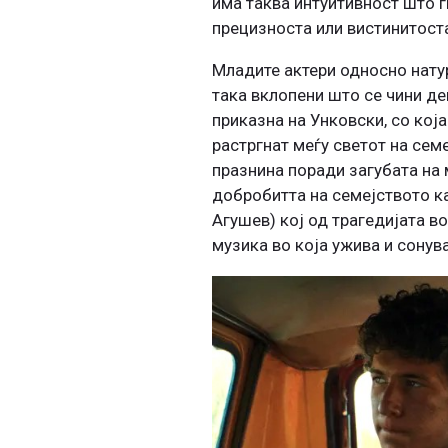
има таква интуитивност што г
прецизноста или вистинитоста.
Младите актери односно нату
така вклопени што се чини де
приказна на Унковски, со која
растргнат меѓу светот на семе
празнина поради загубата на м
добробитта на семејството ка
Агушев) кој од трагедијата во
музика во која ужива и сонув