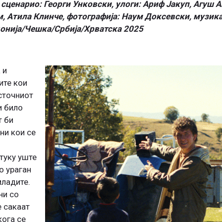
и сценарио: Георги Унковски, улоги: Ариф Јакуп, Агуш 
, Атила Клинче, фотографија: Наум Доксевски, музика
онија/Чешка/Србија/Хрватска 2025
 и
ите кои
сточниот
и било
т би
ни кои се
 туку уште
о ураган
младите.
ни со
е сакаат
кога се