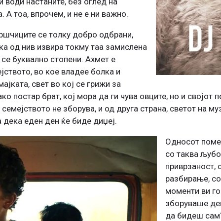
и води настаните, без оглед на
 А тоа, впрочем, и не е ни важно.
ршчиците се толку добро одбрани,
ка од нив извира токму таа замислена
 се буквално стопени. Ахмет е
јството, во кое владее болка и
ајката, свет во кој се грижи за
ко постар брат, кој мора да ги чува овците, но и својот 
 семејството не зборува, и од друга страна, светот на му
а дека еден ден ќе биде диџеј.
Односот помеѓ
со таква љубо
приврзаност, 
разбирање, со
моменти ви го
зборуваше дек
да бидеш сам“,