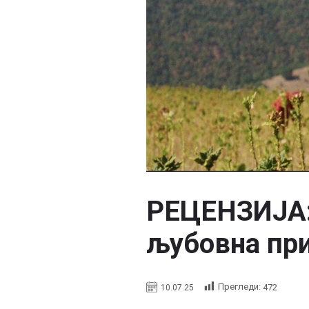
РEЦЕНЗИЈА: 
љубовна при
Прегледи:
472
10.07.25