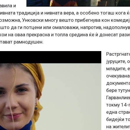
авила и
ивната традиција и нивната вера, а особено тогаш кога ќ
возможна, Унковски многу вешто прибегнува кон комедиј
што да ги потцени или омаловажи, напротив, надополнува
кои на оваа прекрасна и топла средина ќе ѝ донесат рази
стават рамнодушен.
Растргнат
јуруците, 
младите, е
очекувана
документа
бере тутун
Гарванлие
токму 14-
една стран
бидејќи т
на жителит