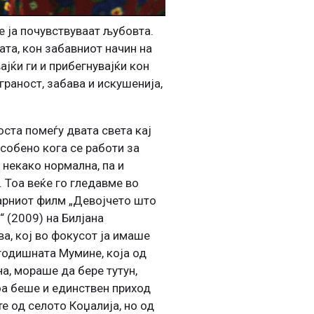
е ја почувствуваат љубовта.
ата, кон забавниот начин на
јќи ги и прибегнувајќи кон
граност, забава и искушенија,
оста помеѓу двата света кај
особено кога се работи за
 некако нормална, па и
. Тоа веќе го гледавме во
рниот филм „Девојчето што
“ (2009) на Билјана
ва, кој во фокусот ја имаше
годишната Мумине, која од
а, мораше да бере тутун,
оа беше и единствен приход
е од селото Коџалија, но од