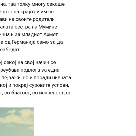
на, таа толку многу сакаше
 што на крајот и им се
ави на своите родители.
малата сестра на Мумине
тична и за младиот Ахмет
на од Германија само за да
безбедат.
ј секој на свој начин се
преубава подлога за една
 пејзажи, но и поради нивната
кој и покрај суровите услови,
, со благост, со искреност, со