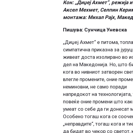
Кон: „Диџеј Ахмет“, режија 
Аксел Мехмет, Селпин Керим
монтажа: Михал Рајх, Макед
Пишува: Сунчица Уневска
„Диџеј Ахмет“ е питома, топла
симпатична приказна за јуруц
живеат доста изолирано во и
дел на Македонија. Но, што б
кога во нивниот затворен све
влегле промените, оние проме
неминовни, не само поради
напредокот на технологијата,
повеќе оние промени што как
умеат со себе да ги донесат 
Особено тогаш кога се сооче
„неправдите“, тогаш кога и ти
да бидат во чекор со светот, 