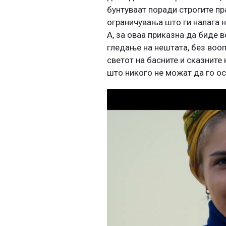
бунтуваат поради строгите пр
ограничувања што ги налага н
А, за оваа приказна да биде 
гледање на нештата, без вооп
светот на басните и сказните 
што никого не можат да го о