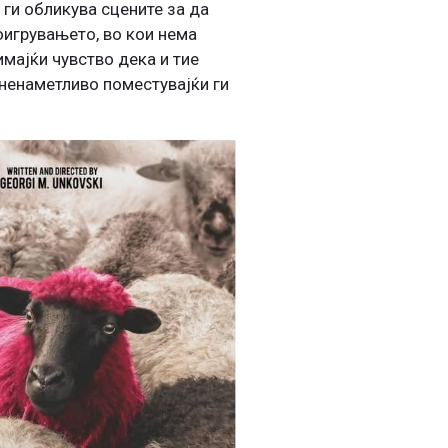
 ги обликува сцените за да
поигрувањето, во кои нема
имајќи чувство дека и тие
и ненаметливо поместувајќи ги