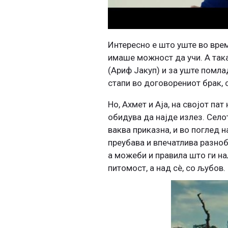
Интересно е што уште во вре
имаше можност да учи. А така
(Ариф Јакуп) и за уште помла
стапи во договорениот брак, с
Но, Ахмет и Аја, на својот пат
обидува да најде излез. Село
ваква приказна, и во поглед 
преубава и впечатлива разнобо
а можеби и правила што ги нал
питомост, а над сè, со љубов.