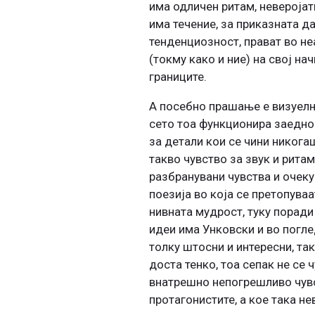
има одличен ритам, неверојатн
има течение, за приказната д
тенденциозност, прават во неа
(токму како и ние) на свој н
границите.
А посебно прашање е визуелн
сето тоа функционира заедно 
за детали кои се чини никога
такво чувство за звук и ритам
разбранувани чувства и очеку
поезија во која се претопуваа
нивната мудрост, туку поради
идеи има Унковски и во погле
толку штосни и интересни, та
доста тенко, тоа сепак не се 
внатрешно непогрешливо чувст
протагонистите, а кое така не