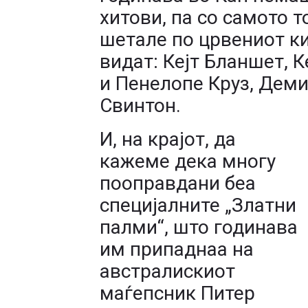
хитови, па со самото т
шетале по црвениот ки
видат: Кејт Бланшет, 
и Пенелопе Круз, Деми
Свинтон.
И, на крајот, да
кажеме дека многу
пооправдани беа
специјалните „Златни
палми“, што годинава
им припаднаа на
австралискиот
маѓепсник Питер