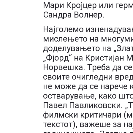
Мари Кројцер или гер
Сандра Волнер.
Најголемо изненадувањ
мислењето на многуми
доделувањето на „Зла
„Фјорд“ на Кристијан 
Норвешка. Треба да се 
своите очигледни вред
не може да се нарече
остварување, како што
Павел Павликовски. „Т
филмски критичари (ме
текстот), важеше за н