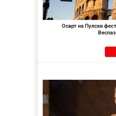
Осврт на Пулски фес
Веспаз