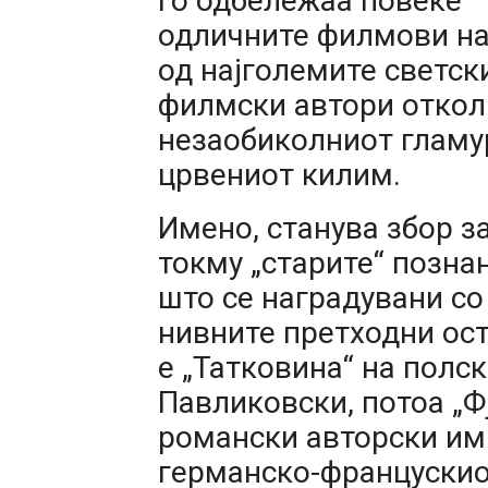
го одбележаа повеќе
одличните филмови на
од најголемите светск
филмски автори откол
незаобиколниот гламу
црвениот килим.
Имено, станува збор з
токму „старите“ позна
што се наградувани со
нивните претходни ост
е „Татковина“ на полс
Павликовски, потоа „Ф
романски авторски ими
германско-францускио