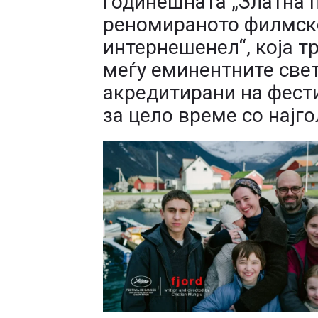
годинешната „Златна п
реномираното филмско
интернешенел“, која т
меѓу еминентните све
акредитирани на фест
за цело време со најго