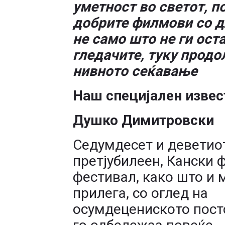
уметност во светот, п
добрите филмови со дл
не само што не ги ос
гледачите, туку продо
нивното сеќавање
Наш специјален извес
Душко Димитровски
Седумдесет и деветио
претјубилеен, Кански
фестивал, како што и 
прилега, со оглед на
осумдецениското пост