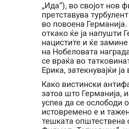
„Ида“), во својот нов ф
претставува турбулент
во повоена Германија. 
откако ќе ја напушти Г
нацистите и ќе замине
на Нобеловата награда
се враќа во татковина
Ерика, затекнувајќи ја
Како вистински антиф
затоа што Германија, и
успеа да се ослободи 
истовремено е и таже
тешката општествена си