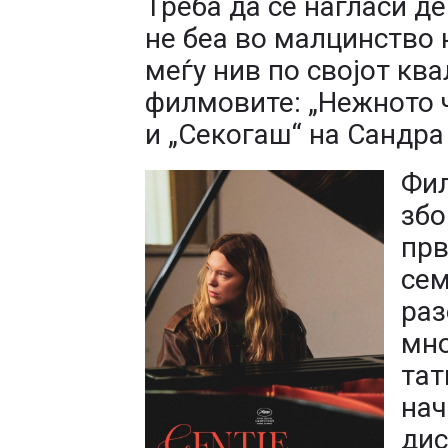
Треба да се нагласи д
не беа во малцинство 
меѓу нив по својот ква
филмовите: „Нежното 
и „Секогаш“ на Сандра
Фил
збо
прв
сем
раз
мно
тат
нач
дис