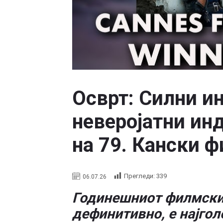
Осврт: Силни и
неверојатни ин
на 79. Кански 
Прегледи:
339
06.07.26
Годинешниот филмски ф
дефинитивно, е најго