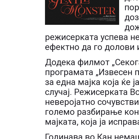
пор
доз
дож
режисерката успева не
ефектно да го долови 
Додека филмот „Секог
програмата „Извесен 
за една мајка која ќе 
случај. Режисерката В
неверојатно сочувстви
големо разбирање кон
мајката, која ја испра
Годинава во Кан нема