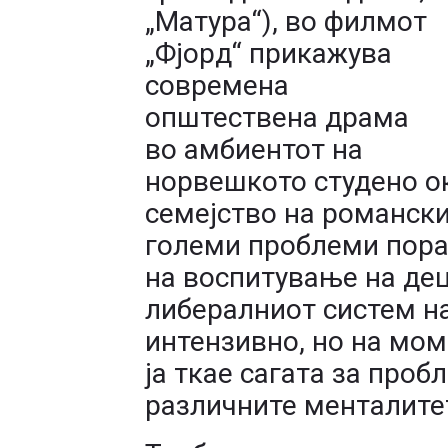
„Матура“), во филмот
„Фјорд“ прикажува
современа
општествена драма
во амбиентот на
норвешкото студено о
семејство на романски
големи проблеми пора
на воспитување на дец
либералниот систем н
интензивно, но на мом
ја ткае сагата за про
различните менталите