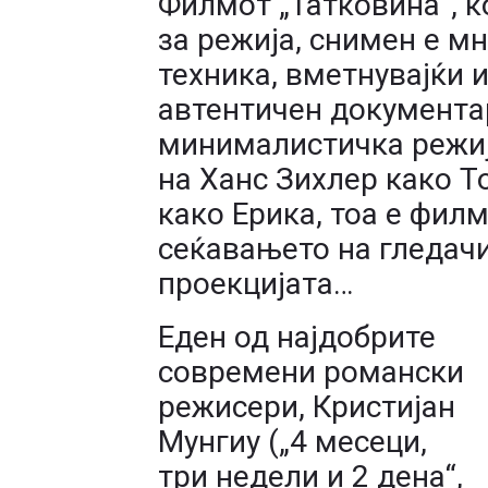
Филмот „Татковина“, ко
за режија, снимен е м
техника, вметнувајќи 
автентичен документа
минималистичка режиј
на Ханс Зихлер како 
како Ерика, тоа е филм
сеќавањето на гледач
проекцијата…
Еден од најдобрите
современи романски
режисери, Кристијан
Мунгиу („4 месеци,
три недели и 2 дена“,