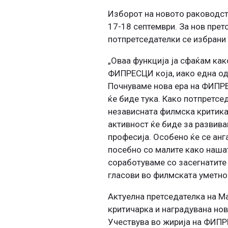
Изборот на новото раководст
17-18 септември. За нов прет
потпретседателки се избрани 
„Оваа функција ја сфаќам как
ФИПРЕСЦИ која, иако една од 
Почнуваме нова ера на ФИПРЕ
ќе биде тука. Како потпретс
независната филмска критика
активност ќе биде за развива
професија. Особено ќе се ан
посебно со малите како нашат
соработуваме со засегнатите 
гласови во филмската уметнос
Актуелна претседателка на 
критичарка и наградувана но
Учествува во жирија на ФИПРЕ