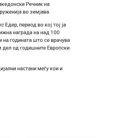
македонски Речник на
руженија во земјава.
Едер, период во кој тој ја
ижна награда на над 100
м на годината што се врачува
и дел од годишните Европски
ијални настани меѓу кои и