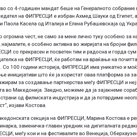
во со 4-годишен мандат беше на Генералното собрание 
седател на ФИПРЕСЦИ е избран Ахмед Шауки од Египет, а
и Паола Касела од Италија и Елена Рубашевскаја од Укра
о огромна чест, не само за мене лично туку особено за 
најмалите, е особено активна во жиријата на бројни фил
СЦИ со прекрасен и посветен тим и радосна и горда сум
едателка на ФИПРЕСЦИ, ќе работам на враќање на почитт
. Со 100 години историја, ФИПРЕСЦИ има уникатно и моќ
ње иницијативи што ќе ја користат оваа платформа за з
гажирам за создавање партнерства меѓу ФИПРЕСЦИ и неј
а во Македонија. Заедно, можеме да ја зајакнеме сораб
страни од филмската индустрија и да ја потврдиме неоп
т“, изјави Костова.
Македонската секција на ФИПРЕСЦИ, Марина Костова е р
винарка, заменичка-главен уредник на дигиталната реда
СЦИ, меѓу кои и на фестивалите во Венеција, Оберхаузен