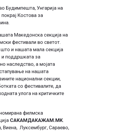
во Будимпешта, Унгарија на
 покрај Костова за
ина.
нашата Македонска секција на
мски фестивали во светот.
 што и нашата мала секција
а и поддршката за
но наследство, а мојата
астапување на нашата
зините национални секции,
отката со фестивалите, да
ходната улога на критичките
еномирана филмска
кција
САКАМДАКАЖАМ.МК
.
, Виена, Луксембург, Сараево,