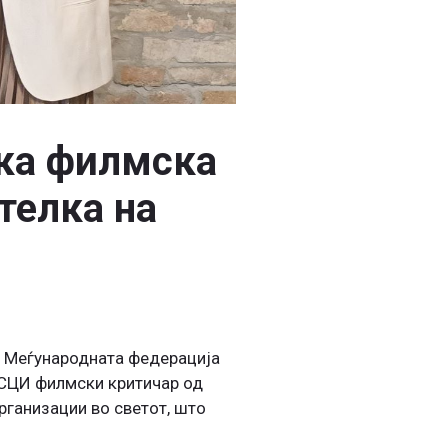
ска филмска
телка на
И
а Меѓународната федерација
ЕСЦИ филмски критичар од
рганизации во светот, што