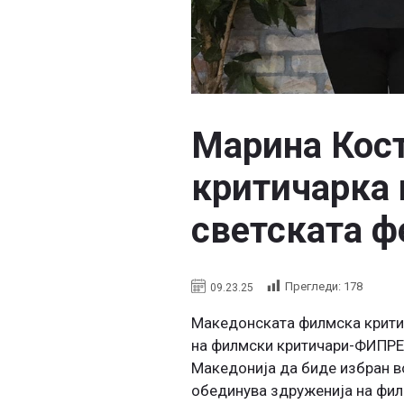
Марина Кост
критичарка 
светската 
Прегледи:
178
09.23.25
Македонската филмска критич
на филмски критичари-ФИПРЕ
Македонија да биде избран в
обединува здруженија на филм