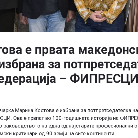
ова е првата македон
избрана за потпретседа
федерација – ФИПРЕСЦ
арка Марина Костова е избрана за потпретседателка н
СЦИ. Ова е првпат во 100-годишната историја на ФИПР
о раководството на една од најстарите професионални о
ски критичари од 90 земји на сите континенти.