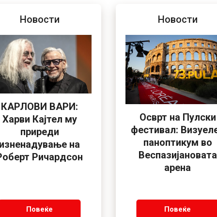
Новости
Новости
КАРЛОВИ ВАРИ:
Осврт на Пулски
Харви Кајтел му
фестивал: Визуел
приреди
паноптикум во
изненадување на
Веспазијановата
Роберт Ричардсон
арена
Повеќе
Повеќе