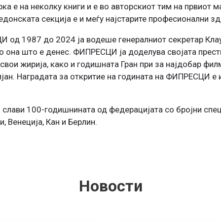
рка е на неколку книги и е во авторскиот тим на првиот 
донската секција е и меѓу најстарите професионални зд
од 1987 до 2024 ја водеше генералниот секретар Клаус 
о она што е денес. ФИПРЕСЦИ ја доделува својата прест
вои жирија, како и годишната Гран при за најдобар фил
јан. Наградата за откритие на годината на ФИПРЕСЦИ е 
 слави 100-годишнината од федерацијата со бројни спец
и, Венеција, Кан и Берлин.
Новости