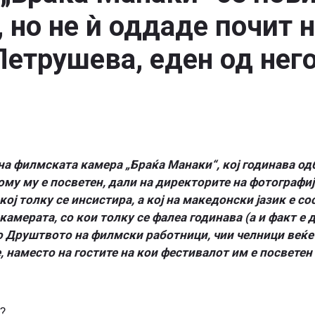
 но не ѝ оддаде почит 
етрушева, еден од нег
 на филмската камера „Браќа Манаки“, кој годинава од
ому му е посветен, дали на директорите на фотографиј
ој толку се инсистира, а кој на македонски јазик е со
амерата, со кои толку се фалеа годинава (а и факт е д
 Друштвото на филмски работници, чии челници веќе 
е, наместо на гостите на кои фестивалот им е посветен
?