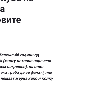
на
овите
бележа 46 години од
а (многу неточно наречени
сем погрешен), на оние
ека треба да се фалат), или
немаат мерка како и колку