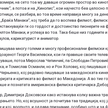
азмери, на сето тоа му даваше огромен простор во кинот
ник“, а потоа и на „Кинопис“, кои најчесто беа целосно 
отници, се разбира, во тоа време направија многу за ден
Браќа Манаки“, кој треба да го воспева филмот, филмска
истакнувајќи ги со гордост и достоинство пионерите на
лтон Манаки, и успеаја во тоа. Така беше низ годините и 
јлов, карикатурист и аниматор.
 пишуваа многу големи и многу професионални филмски к
доајенот Георги Василевски, кои ги правеше своите теле
уваше, потоа Мирослав Чепинчиќ, па Слободан Петровиќ,
а, и Томислав Османли, но и Рон Холовеј, кој пишуваше з
 Черњенко, кој редовно пишуваше за македонската кинем
оријата и критиката во филмот во Македонија. А во тие г
аше и познатата американска филмска критичарка Дебор
р, Димитрија Доксевски како истакнува колку важна тра
ањето. Но, кој всушност ја почитува таа традиција, кој ја
и и кој, воопшто, и оддава признание, особено што и за 