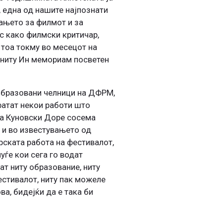
 една од нашите најпознати
ањето за филмот и за
с како филмски критичар,
и тоа токму во месецот на
и ниту Ин мемориам посветен
еобразовани челници на ДФРМ,
сфатат некои работи што
оја Куновски Доре сосема
, и во известувањето од
ската работа на фестивалот,
уѓе кои сега го водат
ат ниту образование, ниту
естивалот, ниту пак можеле
а, бидејќи да е така би