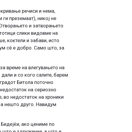
окривање речиси и нема,
ги преземаат), никој не
. Отворањето и затворањето
стотици слики видовме на
е, коктели и забави, исто
ум сè е добро. Само што, за
за време на влегувањето на
 дали и со кого салите, барем
 градот Битола поточно
о недостаток на сериозно
, во недостаток на хроники
 за нешто друго. Навидум
 Бидејќи, ако цениме по
о што е здружение, а што е