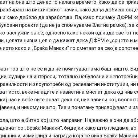
ат на она што денес го налага времето, како да се прик
и разбираш на вистинскиот начин, како да ја добиеш овд
 и како дебело да заработиш. Па, како поинаку ДФРМ ќе
булозни проекти (да не ја спомнуваме Златна рамка), за 
ко заслужни за сè, односно како некои од каде светот по
чи, целата нивна цел е да кажат дека ДФРМ е „срцето и 
исто како и „Браќа Манаки“ го сметаат за своја сопстве
аат тоа што не се и да не почитуваат ама баш ништо. Бид
ии, судири на интереси, тотално небулозни и непотребни 
равилности и злоупотреби од релевантни институции, ни 
ат исто, веќе младите и навистина мислат дека од нив с
ај нас и веќе сите знаат дека од нив зависи кој, воопшт
јавени, и никому ништо. Тие и понатаму присвојуваат и 
тола, што е битно кој што направил. Најважно е они да з
едначат со „Браќа Манаки“, бидејќи како што гледаме, в
дишнини, измислија и награда која се вика Браќа Манаки