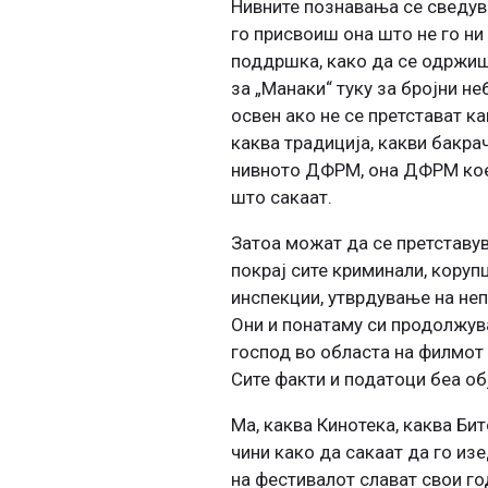
Нивните познавања се сведува
го присвоиш она што не го н
поддршка, како да се одржиш
за „Манаки“ туку за бројни не
освен ако не се претстават ка
каква традиција, какви бакра
нивното ДФРМ, она ДФРМ кое 
што сакаат.
Затоа можат да се претставув
покрај сите криминали, корупц
инспекции, утврдување на неп
Они и понатаму си продолжува
господ во областа на филмот к
Сите факти и податоци беа об
Ма, каква Кинотека, каква Би
чини како да сакаат да го из
на фестивалот слават свои го