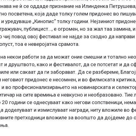
инава не ѝ се оддаде признание на Илинденка Петрушева,
тно посветена, која даде толку голем придонес во пишув
 и уредуваше „Кинопис“ толку години. Нејзиниот придоне
тражувач, публицист…, е огромен, но за жал таа замина, 
по чиј повод овој фестивал не најде за сходно да направ
опуст, тоа е неверојатна срамота.
 на некои работи за да можат оние смешни и тотално н
т и друштвото, како и фестивалот, да се потсетат и да 
иле или сакаат да ги заборават. Да се разбереме, Благ
 неговиот придонес е несомнен, и во филмската критика
 и во професионализирањето на новинарската и селектор
итичар на сите времиња е невкусно и необразовано. Тие л
 20 години се однесуваат како негови сопственици, нема
 да доделуваат и измислуваат награди, ниту вложиле во ф
вните претходници вложиле за воопшто да дојдеме до ов
ања.