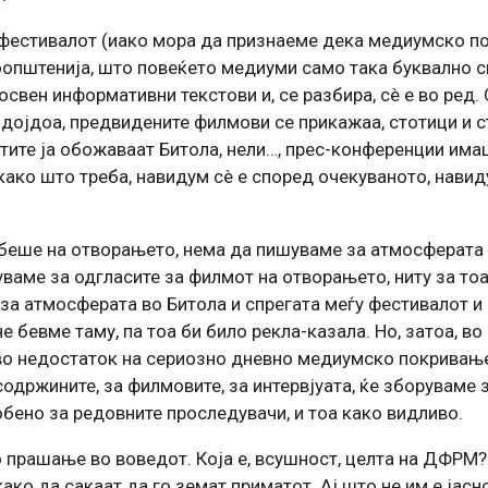
а фестивалот (иако мора да признаеме дека медиумско п
општенија, што повеќето медиуми само така буквално си 
свен информативни текстови и, се разбира, сè е во ред
 дојдоа, предвидените филмови се прикажаа, стотици и 
стите ја обожаваат Битола, нели…, прес-конференции имаш
 како што треба, навидум сè е според очекуваното, навид
 беше на отворањето, нема да пишуваме за атмосферата 
ваме за одгласите за филмот на отворањето, ниту за тоа
к за атмосферата во Битола и спрегата меѓу фестивалот и
е бевме таму, па тоа би било рекла-казала. Но, затоа, в
во недостаток на сериозно дневно медиумско покривање
содржините, за филмовите, за интервјуата, ќе зборуваме
обено за редовните проследувачи, и тоа како видливо.
о прашање во воведот. Која е, всушност, целта на ДФРМ?
ако да сакаат да го земат приматот. Ај што не им е јасн