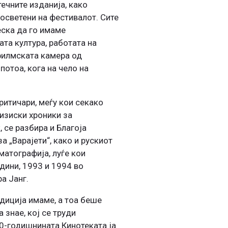
ечните изданија, како
посветени на фестивалот. Сите
еска да го имаме
та култура, работата на
 филмската камера од
потоа, кога на чело на
ритичари, меѓу кои секако
визиски хроники за
 се разбира и Благоја
а „Варајети“, како и рускиот
атографија, луѓе кои
одини, 1993 и 1994 во
а Јанг.
диција имаме, а тоа беше
 знае, кој се труди
40-годишнината Кинотеката ја