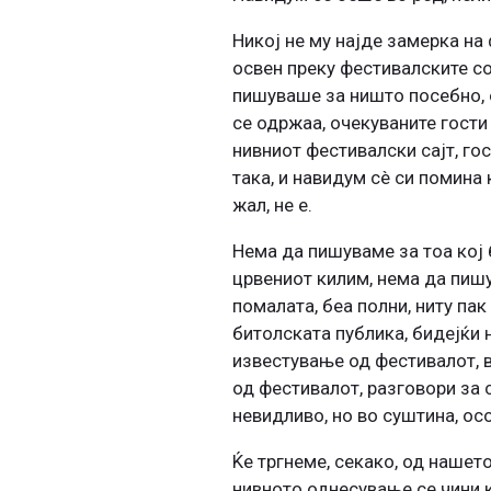
Никој не му најде замерка н
освен преку фестивалските со
пишуваше за ништо посебно, о
се одржаа, очекуваните гости
нивниот фестивалски сајт, го
така, и навидум сè си помина
жал, не е.
Нема да пишуваме за тоа кој
црвениот килим, нема да пишу
помалата, беа полни, ниту па
битолската публика, бидејќи н
известување од фестивалот, 
од фестивалот, разговори за 
невидливо, но во суштина, ос
Ќе тргнеме, секако, од нашет
нивното однесување се чини к