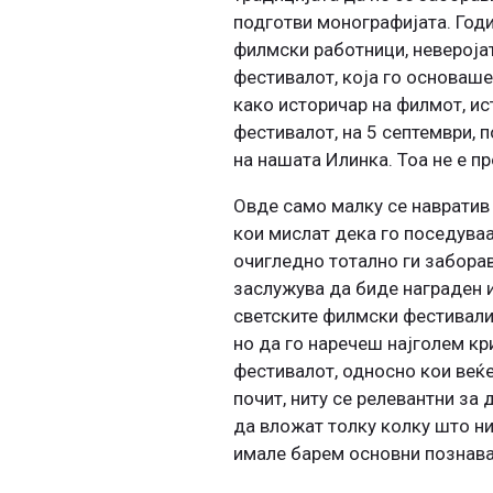
подготви монографијата. Год
филмски работници, невероја
фестивалот, која го основаше
како историчар на филмот, ис
фестивалот, на 5 септември, 
на нашата Илинка. Тоа не е пр
Овде само малку се навратив
кои мислат дека го поседуваа
очигледно тотално ги заборав
заслужува да биде награден и
светските филмски фестивали
но да го наречеш најголем кр
фестивалот, односно кои веќе
почит, ниту се релевантни за
да вложат толку колку што ни
имале барем основни познав