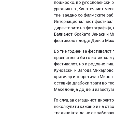
пошироко, во југословенски р
уредник на „Кинотечниот месеч
тие, заедно со филмските раб
Интернационалниот фестивал „
директорите на фотографија, 
Балканот, браќата Јанаки и Ми
фестивалот дојде Делчо Миха
Во тие години за фестивалот
првенствено би го истакнала 
фестивалот, но и редовно пиш
Куновски, и Јагода Михајловск
критичар и теоретичар Мирон
оставија длабоки траги во те
Македонија дојде и известув
Го слушав сегашниот директо
неколкупати кажано и на отвор
традицијата да не се заборав