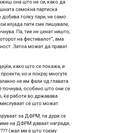
ажеш она што не си, како да
ешната семоќна партиска
 добива толку пари, не само
кои илјада пати сме пишувале,
чнува. Па, тие не ценат ништо,
моторот на фестивалот“, ама
ност. Затоа можат да прават
ејќи, како што се покажа, и
проекти, но и покрај многуте
влакно не им фали од главата.
è почнува, особено што они се
о, ќе работи во државава.
измислуваат сè што можат.
боруваат за ДФРМ, па дури се
о име на ДФРМ даваат награди,
 ??? (жал ми е што токму