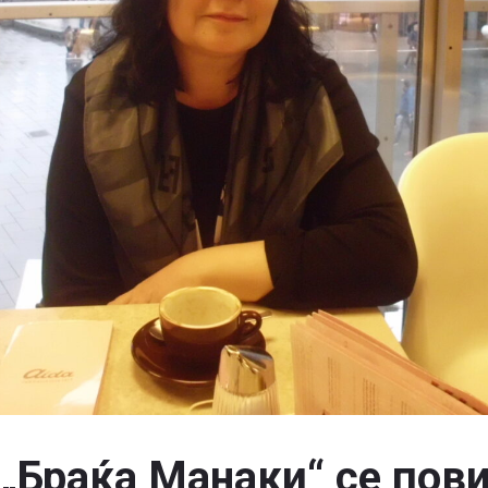
Браќа Манаки“ се пови