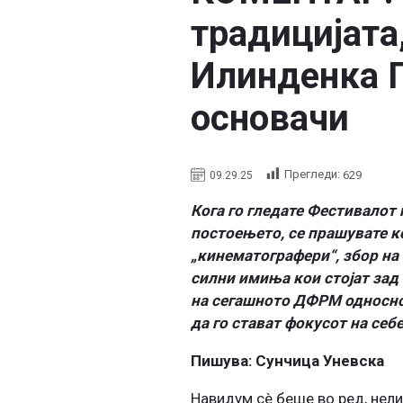
традицијата,
Илинденка П
основачи
Прегледи:
629
09.29.25
Кога го гледате Фестивалот
постоењето, се прашувате к
„кинематографери“, збор на к
силни имиња кои стојат зад к
на сегашното ДФРМ односно
да го стават фокусот на себ
Пишува: Сунчица Уневска
Навидум сè беше во ред, нели