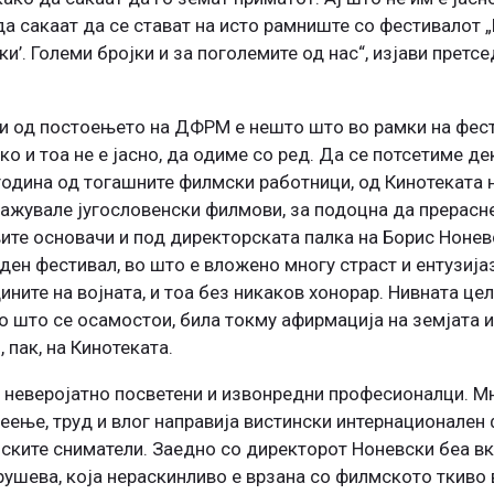
 да сакаат да се стават на исто рамниште со фестивалот 
и’. Големи бројки и за поголемите од нас“, изјави претс
 од постоењето на ДФРМ е нешто што во рамки на фест
ко и тоа не е јасно, да одиме со ред. Да се потсетиме д
година од тогашните филмски работници, од Кинотеката 
кажувале југословенски филмови, за подоцна да прерасне
вите основачи и под директорската палка на Борис Нонев
ден фестивал, во што е вложено многу страст и ентузија
ините на војната, и тоа без никаков хонорар. Нивната це
 што се осамостои, била токму афирмација на земјата и 
 пак, на Кинотеката.
 неверојатно посветени и извонредни професионалци. Мн
еење, труд и влог направија вистински интернационален 
мските сниматели. Заедно со директорот Ноневски беа в
ушева, која нераскинливо е врзана со филмското ткиво в