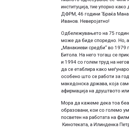
институција, тие упорно како
ДФРМ, 46 години ‘Браќа Манак
Иванов. Неверојатно!
Одбележувањето на 75 години
може да биде споредно. Но, а
„Манакиеви средби“ во 1979 
Битола. На него тогаш се при
и 1994 со голем труд на него
да се етаблира како меѓунаро
особено што се работи за год
македонска држава, која само
афирмација на друштвото или,
Мора да кажеме дека тоа беа
образовани, кои со големо ум
посветен на работата на фил
Кинотеката, а Илинденка Петр