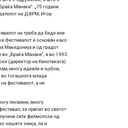
„Браќа Манаки“. „75 години
едателот на ДФРМ, Игор
ивалот не треба да биде или
ека Фестивалот е основан како
на Македонија и од градот
 во „Браќа Манаки“, а во 1993
ски (директор на Кинотеката)
зам, многу идеали и љубов,
л во тогашната млада
на фестивалот, а не
огу писмени, многу
фестивал, за првпат во светот
клучени сите филмолози од
о нашата земја, па и