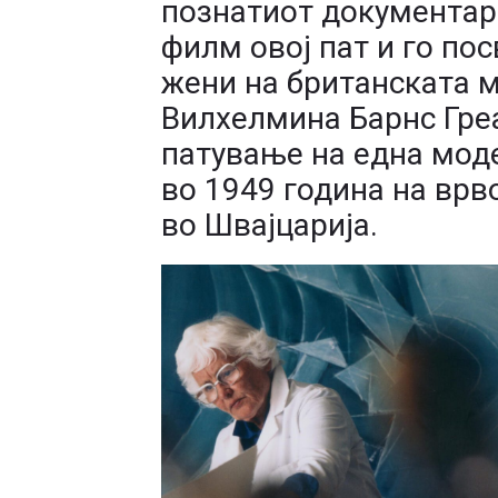
познатиот документари
филм овој пат и го по
жени на британската 
Вилхелмина Барнс Гре
патување на една мод
во 1949 година на врв
во Швајцарија.