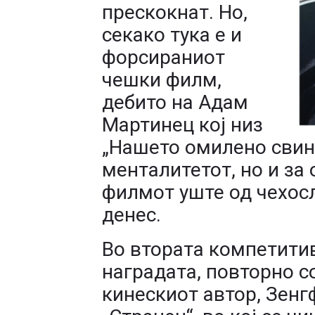
прескокнат. Но,
секако тука е и
форсираниот
чешки филм,
дебито на Адам
Мартинец кој низ
„Нашето омилено свин
менталитетот, но и за
филмот уште од чехосл
денес.
Во втората компетити
наградата, повторно с
кинескиот автор, Зенг