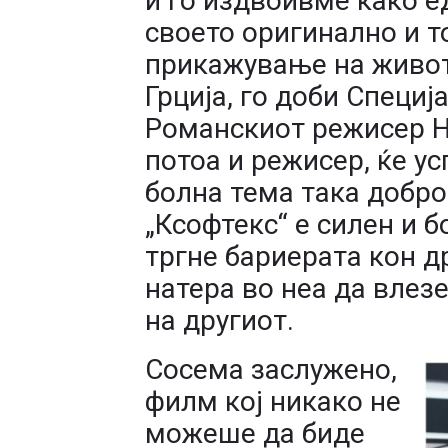
и го издвоивме како е
своето оригинално и т
прикажување на живот
Грција, го доби Специ
Романскиот режисер Но
потоа и режисер, ќе ус
болна тема така добро
„Ксофтекс“ е силен и б
тргне бариерата кон др
натера во неа да влезе
на другиот.
Сосема заслужено,
филм кој никако не
можеше да биде