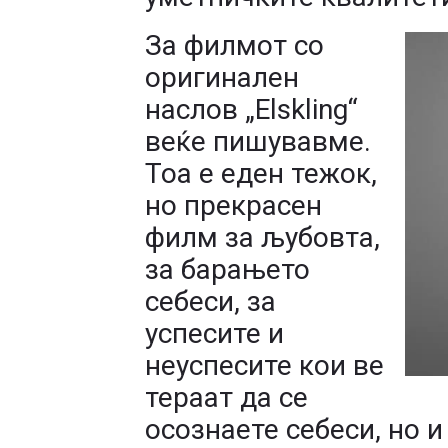
За филмот со
оригинален
наслов „Elskling“
веќе пишувавме.
Тоа е еден тежок,
но прекрасен
филм за љубовта,
за барањето
себеси, за
успесите и
неуспесите кои ве
тераат да се
осознаете себеси, но и