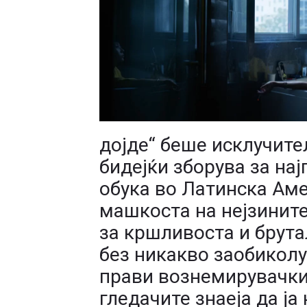
дојде“ беше исклучите
бидејќи зборува за на
обука во Латинска Амер
машкоста на нејзините
за кршливоста и брута
без никакво заобиколу
прави вознемирувачки.
гледачите знаеја да ја