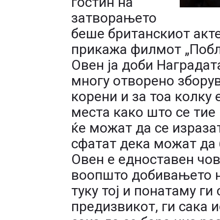
гостин на
затворањето
беше британскиот актер
прикажа филмот „Побли
Овен ја доби Наградат
многу отворено збору
корени и за тоа колку
места како што се тие
ќе можат да се изразат,
сфатат дека можат да 
Овен е едноставен чове
воопшто добивањето не
туку тој и понатаму ги 
предизвикот, ги сака 