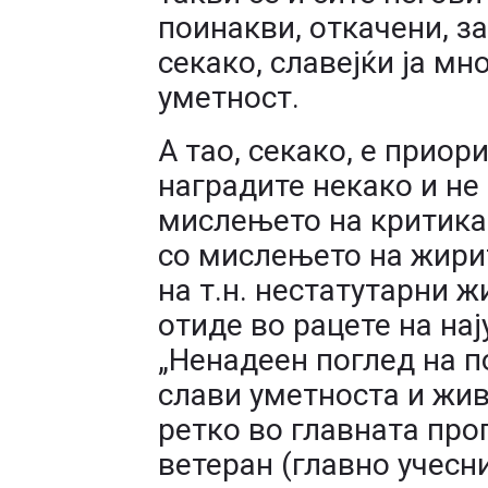
поинакви, откачени, за
секако, славејќи ја м
уметност.
А тао, секако, е приор
наградите некако и не
мислењето на критика
со мислењето на жирит
на т.н. нестатутарни ж
отиде во рацете на на
„Ненадеен поглед на по
слави уметноста и жив
ретко во главната про
ветеран (главно учесн