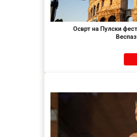
Осврт на Пулски фес
Веспаз