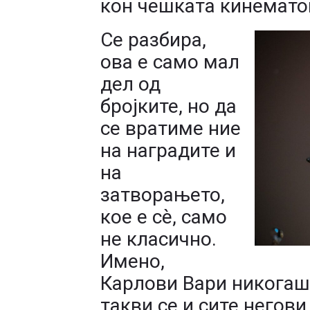
кон чешката кинемато
Се разбира,
ова е само мал
дел од
бројките, но да
се вратиме ние
на наградите и
на
затворањето,
кое е сè, само
не класично.
Имено,
Карлови Вари никогаш 
такви се и сите негов