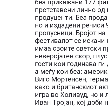
беа прикажани 177 фил
претставени лично од 
продуценти. Беа прода
но и издадени речиси 
пропусници. Бројот на
фестивалот се искачи 
имаа своите светски п
неверојатен скор, плус
гости кои годинава ги 
а меѓу кои беа: амери
Виго Мортенсен, герма
како и британскиот акт
игра во Холивуд, но и
Иван Тројан, кој доби 