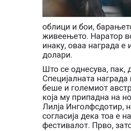
облици и бои, барањет
живеењето. Наратор в
инаку, оваа награда е 
долари.
Што се однесува, пак,
Специјалната награда 
беше и големиот авст
која му припадна на н
Лилја Инголфсдотир, н
согласија дека тоа е 
фестивалот. Прво, зат