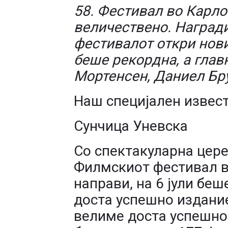
58. Фестивал во Карло
величествено. Награди
фестивалот откри нови
беше рекордна, а глав
Мортенсен, Даниел Бру
Наш специјален извес
Сунчица Уневска
Со спектакуларна цере
Филмскиот фестивал в
направи, на 6 јули бе
доста успешно издани
велиме доста успешно