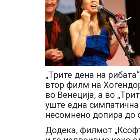
„Трите дена на рибата“
втор филм на Хогендо
во Венеција, а во „Три
уште една симпатична 
несомнено допира до с
Додека, филмот „Ксофт