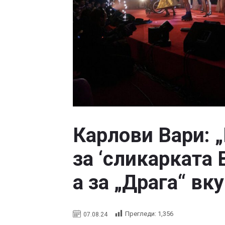
Карлови Вари: 
за ‘сликарката 
а за „Драга“ вк
Прегледи:
1,356
07.08.24