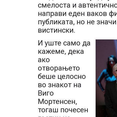
смелоста и автентично
направи еден ваков фи
публиката, но не значи
вистински.
И уште само да
кажеме, дека
ако
отворањето
беше целосно
во знакот на
Виго
Мортенсен,
тогаш почесен