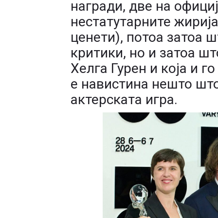
награди, две на офици
нестатутарните жирија
ценети), потоа затоа 
критики, но и затоа шт
Хелга Гурен и која и г
е навистина нешто што
актерската игра.