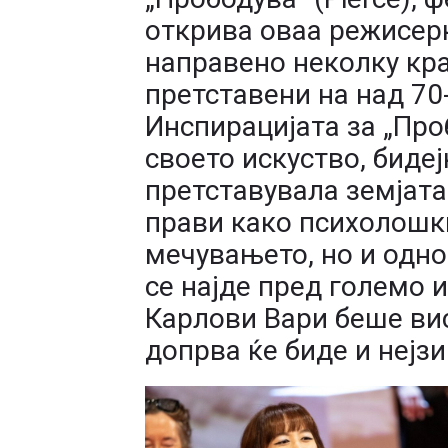
открива оваа режисерк
направено неколку кр
претставени на над 70
Инспирацијата за „Проб
своето искуство, бидеј
претставувала земјата
прави како психолошки
мечувањето, но и однос
се најде пред големо 
Карлови Вари беше вис
допрва ќе биде и нејзи