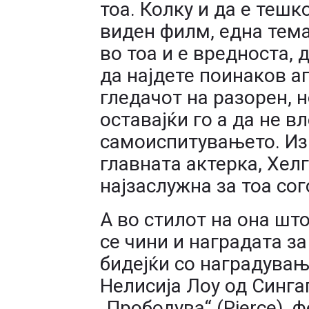
тоа. Колку и да е тешк
виден филм, една тема
во тоа и е вредноста, 
да најдете поинаков аг
гледачот на разорен, н
оставајќи го а да не в
самоиспитувањето. Из
главната актерка, Хелга
најзаслужна за тоа со
А во стилот на она шт
се чини и наградата за
бидејќи со наградувањ
Нелисија Лоу од Синга
„Прободува“ (Pierce), 