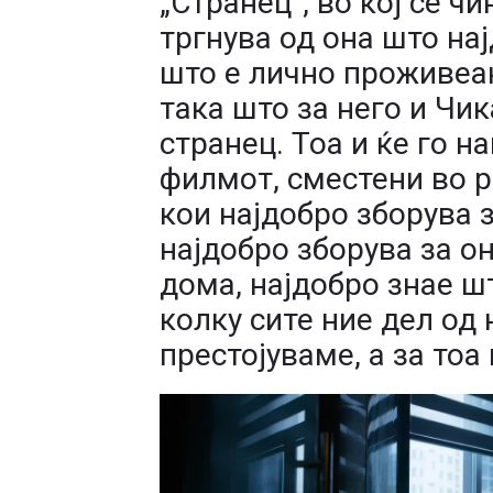
„Странец“, во кој се ч
тргнува од она што нај
што е лично проживеан
така што за него и Чик
странец. Тоа и ќе го н
филмот, сместени во р
кои најдобро зборува 
најдобро зборува за он
дома, најдобро знае ш
колку сите ние дел од
престојуваме, а за тоа