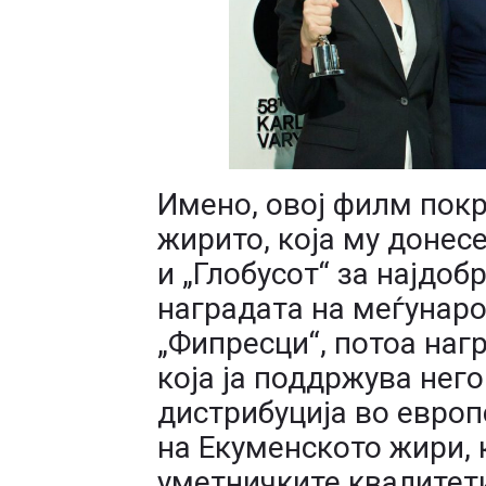
Имено, овој филм покр
жирито, која му донесе
и „Глобусот“ за најдоб
наградата на меѓунар
„Фипресци“, потоа нагр
која ја поддржува нег
дистрибуција во европ
на Екуменското жири, 
уметничките квалитети