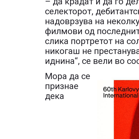
– да крадат и да го д
селекторот, дебитантс
надоврзува на неколк
филмови од последните
слика портретот на со
никогаш не престанува
иднина“, се вели во с
Мора да се
признае
дека