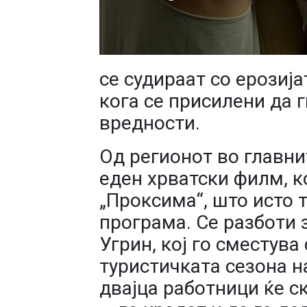
се судираат со ерозиј
кога се присилени да 
вредности.
Од регионот во главни
еден хрватски филм, к
„Проксима“, што исто 
програма. Се разботи 
Угрин, кој го сместува
туристичката сезона н
двајца работници ќе с