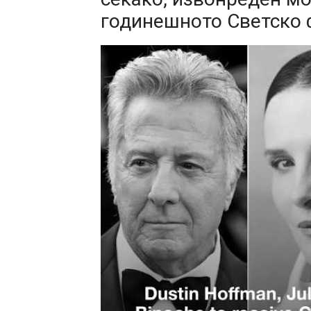
годинешното Светско 