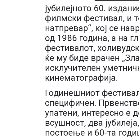
јубилејното 60. издан
филмски фестивал, и 
натпревар“, кој се на
од 1986 година, а на г
фестивалот, холивудс
ќе му биде врачен „Зл
исклучителен уметнич
кинематографија.
Годинешниот фестивал
специфичен. Првенстве
упатени, интересно е 
всушност, два јубилеја
постоење и 60-та годи