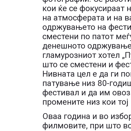
кои ќе се фокусираат 
на атмосферата и на 
одржувањето на фести
сместени по патот меѓ
денешното одржување 
гламурозниот хотел „П
што се сместени и фес
Нивната цел е да ги п
патување низ 80-годиш
фестивал и да им овоз
промените низ кои тој
Оваа година и во избо
филмовите, при што в