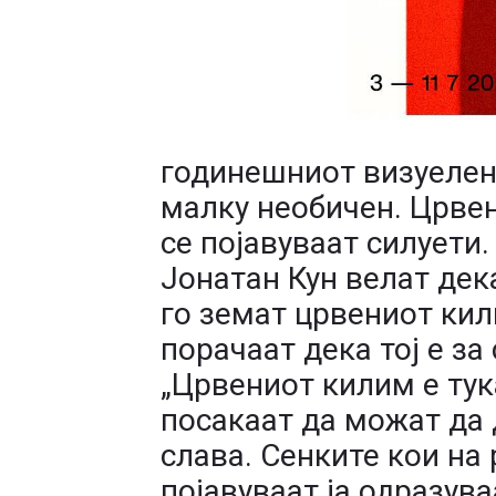
годинешниот визуелен 
малку необичен. Црвен
се појавуваат силуети
Јонатан Кун велат дек
го земат црвениот кил
порачаат дека тој е за 
„Црвениот килим е тука
посакаат да можат да
слава. Сенките кои на
појавуваат ја одразува