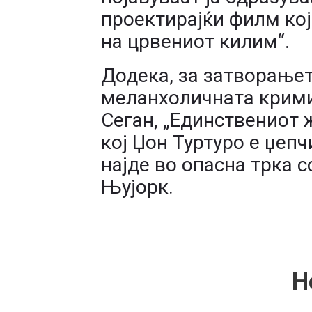
проектирајќи филм кој 
на црвениот килим“.
Додека, за затворањет
меланхоличната крими
Сеган, „Единствениот 
кој Џон Туртуро е џепч
најде во опасна трка с
Њујорк.
Н