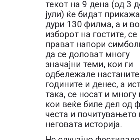
текот на 9 дена (од 3 д
јули) ќе бидат прикаж
дури 130 филма, а и во
изборот на гостите, се
прават напори симбол
да се доловат многу
значајни теми, кои ги
одбележале настаните
годините и денес, а ис
така, се носат и многу
кои веќе биле дел од 
честа и почитувањето
неговата историја.
Не случајно фестивалот