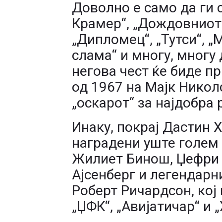
Доволно е само да ги
Крамер“, „Дождовниот 
„Дипломец“, „Тутси“, „
слама“ и многу, многу 
негова чест ќе биде п
од 1967 на Мајк Николс
„оскарот“ за најдобра 
Инаку, покрај Дастин 
наградени уште голем б
Жилиет Бинош, Џефри Р
Ајсенберг и легендарн
Роберт Ричардсон, кој 
„ЏФК“, „Авијатичар“ и „