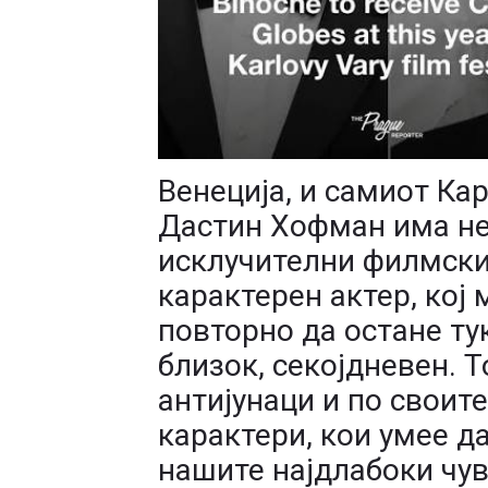
Венеција, и самиот Ка
Дастин Хофман има не
исклучителни филмски
карактерен актер, кој 
повторно да остане ту
близок, секојдневен. Т
антијунаци и по своит
карактери, кои умее да
нашите најдлабоки чув