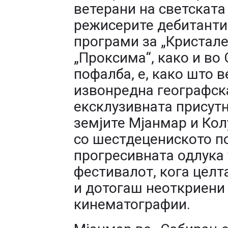
ветерани на светската
режисерите дебитанти
програми за „Кристале
„Проксима“, како и во
пофалба, е, како што в
извонредна географск
ексклузивната присутн
земјите Мјанмар и Кол
со шестдецениското по
прогресивната одлука 
фестивалот, кога целт
и дотогаш неоткриени
кинематографии.