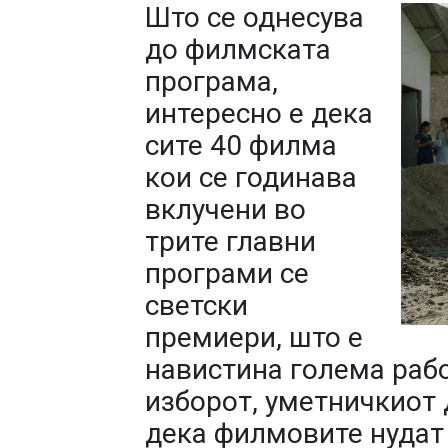
Што се однесува
до филмската
програма,
интересно е дека
сите 40 филма
кои се годинава
вклучени во
трите главни
програми се
светски
премиери, што е
навистина голема рабо
изборот, уметничкиот 
дека филмовите нудат 