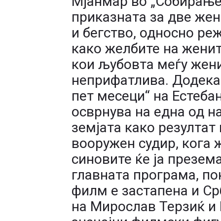
Мјанмар во „Собирање 
приказната за две жен
и бегство, односно ре
како желбите на женит
кои љубовта меѓу жен
неприфатлива. Додека 
пет месеци“ на Естебан
осврнува на една од н
земјата како резултат
вооружен судир, кога 
синовите ќе ја презема
главната програма, пок
филм е застапена и Срб
на Мирослав Терзиќ и Б