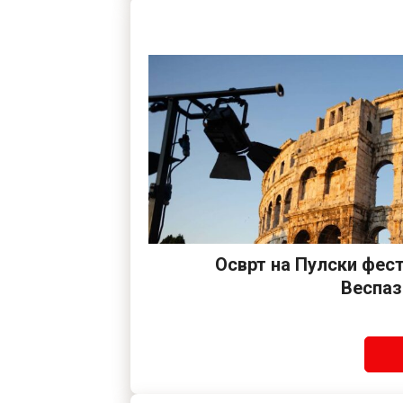
Осврт на Пулски фес
Веспаз