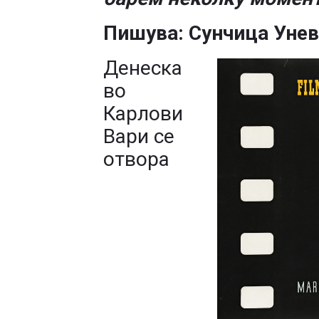
Пишува: Сунчица Уне
Денеска
во
Карлови
Вари се
отвора