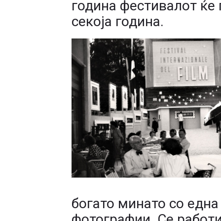
година фестивалот ќе
секоја година.
богато минато со една
фотографии. Се работи