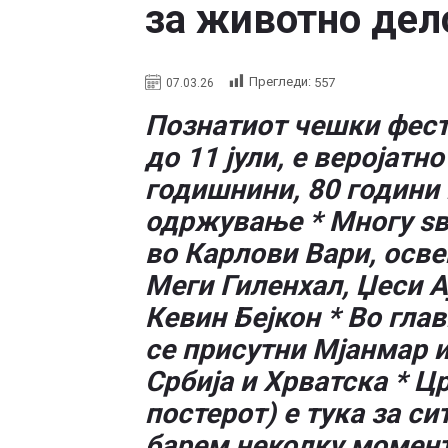
за животно дел
Прегледи:
557
07.03.26
Познатиот чешки фести
до 11 јули, е веројатн
годишнини, 80 години
одржување * Многу ѕв
во Карлови Вари, осв
Меги Гиленхал, Џеси А
Кевин Бејкон * Во гла
се присутни Мјанмар и
Србија и Хрватска * Ц
постерот) е тука за си
барем неколку момент