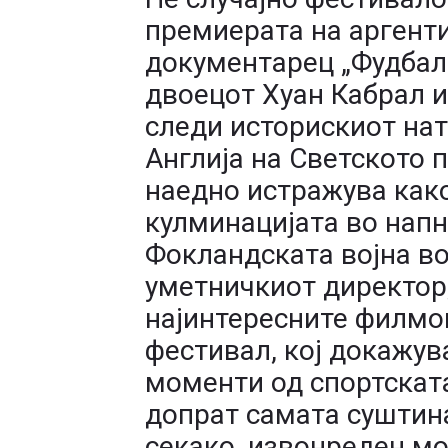
премиерата на аргент
документарец „Фудбалс
двоецот Хуан Кабрал и 
следи историскиот нат
Англија на Светското 
наедно истражува како
кулминацијата во напн
Фокландската војна во
уметничкиот директор,
најинтересните филмо
фестивал, кој докажув
моменти од спортската
допрат самата суштина
секако, извонреден м