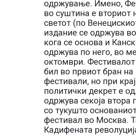
одржување. Имено, Фе
во суштина е вториот 
светот (по Венецискиот
издание се одржува во
кога се основа и Канск
одржува по него, во м
октомври. Фестивалот
бил во првиот бран н
фестивали, но при крај
политички декрет е од
одржува секоја втора 
со тукушто основанио
фестивал во Москва. Т
Кадифената револуција