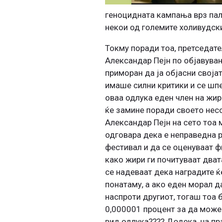
геноцидната кампања врз пал
некои од големите холивудск
Токму поради тоа, претседат
Александар Пејн по објавува
приморан да ја објасни својат
имаше силни критики и се шп
оваа одлука еден член на жир
ќе замине поради своето нес
Александар Пејн на сето тоа
одговара дека е неправедна р
фестивал и да се оценуваат ф
како жири ги почитуваат два
се надеваат дека наградите ќ
понатаму, а ако еден морал д
наспроти другиот, тогаш тоа 
0,000001 процент за да може
вид одлука???? Додека, на пр