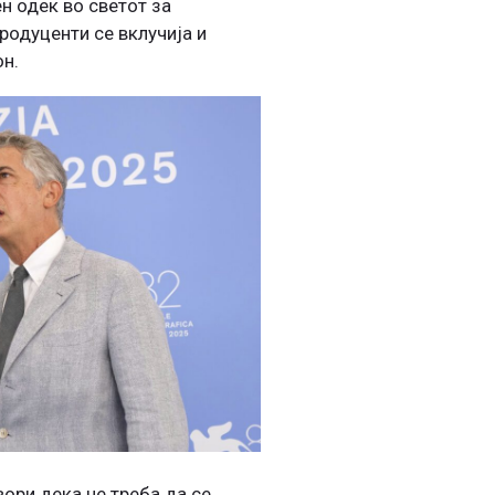
н одек во светот за
родуценти се вклучија и
он.
вори дека не треба да се