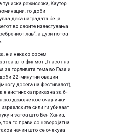
а туниска режисерка, Каутер
 номинации, го доби
уваа дека наградата ќе ја
ветот во своите известувања
ребрениот лав“, а дури потоа
.
ва, е и некако сосем
затоа што филмот „Гласот на
а за горливата тема во Газа и
 доби 22-минутни овации
јмногу досега на фестивалот),
а е вистинска приказна за 6-
нско девојче кое очајнички
израелските сили ги убиваат
туку и затоа што Бен Ханиа,
, тоа го прави со неверојатна
таков начин што се очекува