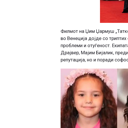
Филмот на Џим Џармуш „Татко, 
во Венеција дојде со триптих
проблеми и отуѓеност. Екипата
Драјвер, Мајим Бијалик, пред
репутација, но и поради софо