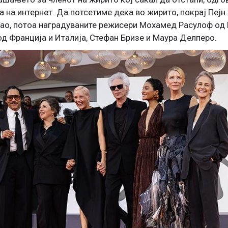
а на интернет. Да потсетиме дека во жирито, покрај Пејн 
Тао, потоа наградуваните режисери Мохамед Расулоф од 
од Франција и Италија, Стефан Бризе и Маура Делперо.