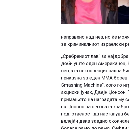
направено над неа, но ќе може
за криминалниот израелски р
„Сребрениот лав“ за најдобра
доби уште еден Американец, 
својата неконвенционална б
приказна за еден ММА борец 
Smashing Machine“, кого го и
акциски јунак, Двејн Џонсон. 
примањето на наградата му с
на Џонсон за неговата храбро
подготвеност да настапува б
велејќи дека заедно скокнале
бореле рамо до рамо. Сефди