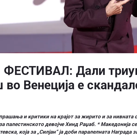
ФЕСТИВАЛ: Дали триу
во Венеција е скандал
прашања и критики на крајот за жирито и за нивната о
за палестинското девојче Хинд Раџаб. * Македонија с
евска, која за „Силјан“ ја доби паралелната Награда 