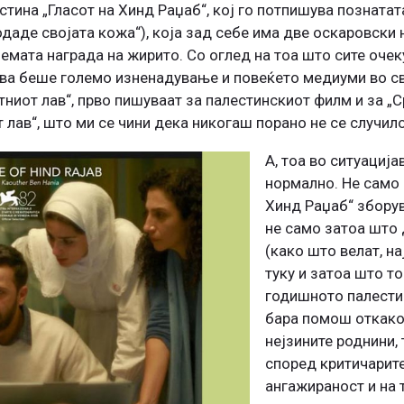
стина „Гласот на Хинд Раџаб“, кој го потпишува познатат
родаде својата кожа“), која зад себе има две оскаровски
емата награда на жирито. Со оглед на тоа што сите очек
ова беше големо изненадување и повеќето медиуми во с
тниот лав“, прво пишуваат за палестинскиот филм и за „С
 лав“, што ми се чини дека никогаш порано не се случило
А, тоа во ситуација
нормално. Не само 
Хинд Раџаб“ зборув
не само затоа што
(како што велат, на
туку и затоа што то
годишното палести
бара помош откако 
нејзините роднини, 
според критичарите
ангажираност и на 