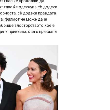
от глас ќе продолжи да
от глас ќе одекнува сè додека
ворноста, сè додека правдата
а. Филмот не може да ја
избрише злосторството кое е
дина приказна, ова е приказна