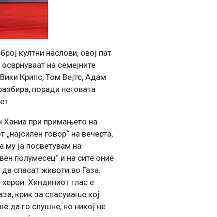
број култни наслови, овој пат
 осврнуваат на семејните
Вики Крипс, Том Вејтс, Адам
разбира, поради неговата
ет.
н Ханиа при примањето на
т „најсилен говор“ на вечерта,
а му ја посветувам на
вен полумесец“ и на сите оние
 да спасат животи во Газа.
 херои. Хиндиниот глас е
аза, крик за спасување кој
е да го слушне, но никој не