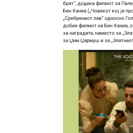
брат“, додека филмот за Пале
Бен Ханиа („Човекот кој ја п
„Сребрениот лав“ односно Гол
добие филмот на Бен Ханиа, 
за наградите, наместо за „Зла
за Џим Џармуш и за „Златниот