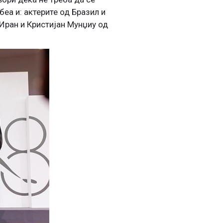
беа и: актерите од Бразил и
Иран и Кристијан Мунџиу од