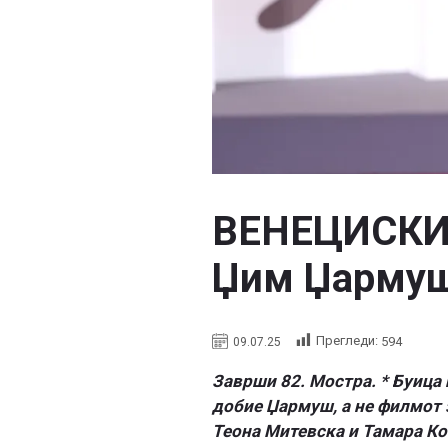
ВЕНЕЦИСКИ 
Џим Џармуш 
Прегледи:
594
09.07.25
Заврши 82. Мостра. * Буица 
добие Џармуш, а не филмот 
Теона Митевска и Тамара Кот