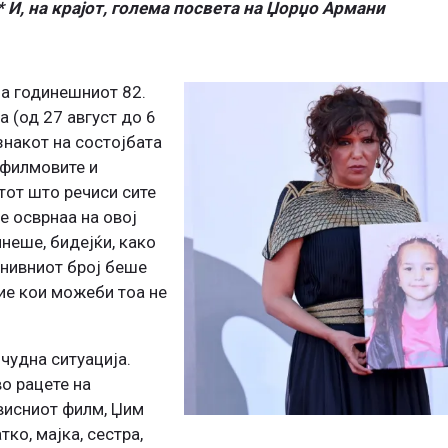
 И, на крајот, голема посвета на Џорџо Армани
а годинешниот 82.
 (од 27 август до 6
знакот на состојбата
и филмовите и
ктот што речиси сите
е осврнаа на овој
инеше, бидејќи, како
 нивниот број беше
ие кои можеби тоа не
чудна ситуација.
во рацете на
висниот филм, Џим
ко, мајка, сестра,