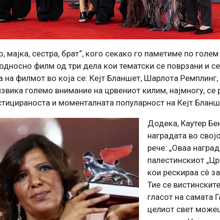
мајка, сестра, брат“, кого секако го паметиме по голем 
 односно филм од три дела кои тематски се поврзани и се
 на филмот во која се: Кејт Бланшет, Шарлота Ремплинг, 
извика големо внимание на црвениот килим, најмногу, се 
стицираноста и моменталната популарност на Кејт Бланш
Додека, Каутер Бе
наградата во својо
рече: „Оваа наград
палестинскиот „Цр
кои рескираа сè за
Тие се вистинските
гласот на самата Г
целиот свет можеш