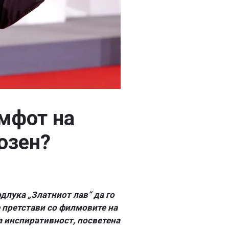
мфот на
озен?
длука „Златниот лав“ да го
е претстави со филмовите на
за инспиративност, посветена