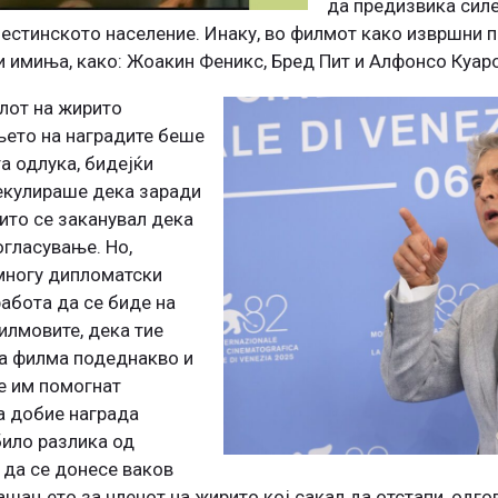
да предизвика силе
естинското население. Инаку, во филмот како извршни п
и имиња, како: Жоакин Феникс, Бред Пит и Алфонсо Куар
елот на жирито
њето на наградите беше
а одлука, бидејќи
екулираше дека заради
ито се заканувал дека
огласување. Но,
 многу дипломатски
абота да се биде на
илмовите, дека тие
та филма подеднакво и
е им помогнат
а добие награда
било разлика од
 да се донесе ваков
ашањето за членот на жирито кој сакал да отстапи, одго