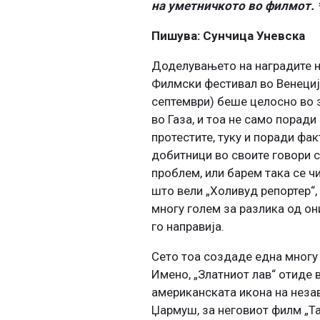
на уметничкото во филмот. *
Пишува: Сунчица Уневска
Доделувањето на наградите н
Филмски фестивал во Венеција
септември) беше целосно во 
во Газа, и тоа не само порад
протестите, туку и поради фа
добитници во своите говори с
проблем, или барем така се ч
што вели „Холивуд репортер“,
многу голем за разлика од он
го направија.
Сето тоа создаде една многу 
Имено, „Златниот лав“ отиде 
американската икона на неза
Џармуш, за неговиот филм „Тат