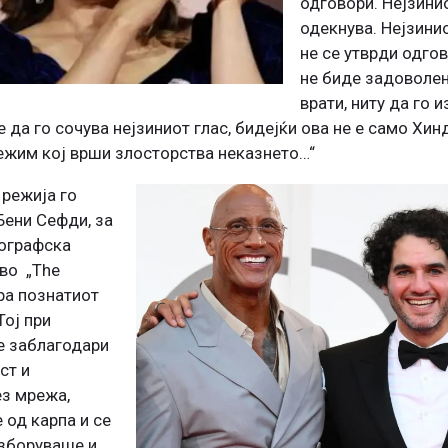
одговори. Нејзини
одекнува. Нејзини
не се утврди одго
не биде задоволен
врати, ниту да го 
 да го сочува нејзиниот глас, бидејќи ова не е само Хин
ежим кој врши злосторства неказнето…“
 режија го
Бени Сефди, за
иографска
во „The
гра познатиот
Тој при
е заблагодари
ст и
ез мрежа,
 од карпа и се
 зборуваше и